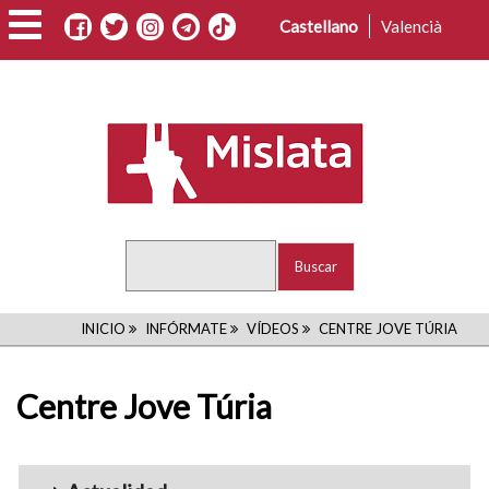
Pasar
Castellano
Valencià
al
contenido
principal
Buscar
RUTA
INICIO
INFÓRMATE
VÍDEOS
CENTRE JOVE TÚRIA
DE
Centre Jove Túria
NAVEGACIÓN
Menu_Videos