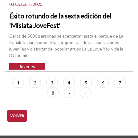
03 Octubre 2023
Éxito rotundo de la sexta edición del
‘Mislata JoveFest’
Cerca de 5000 personas se acercaron hasta el parque de La
Canaleta para conocer las propuestas de las asociaciones
juveniles y disfrutar del popular grupo La La Love You y de la
DJ Innmir
Jóvenes
Paginación
Página
1
Página
2
Página
3
Página
4
Página
5
Página
6
Página
7
actual
Página
8
Siguiente
›
Última
»
página
página
VOLVER