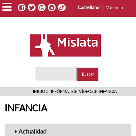
Pasar
Castellano
Valencià
al
contenido
principal
Buscar
RUTA
INICIO
INFÓRMATE
VÍDEOS
INFANCIA
DE
INFANCIA
NAVEGACIÓN
Menu_Videos
Actualidad