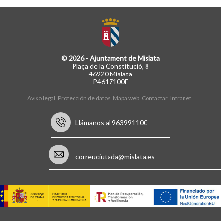
© 2026 - Ajuntament de Mislata
Plaça de la Constitució, 8
46920 Mislata
P4617100E
Aviso legal
Protección de datos
Mapa web
Contactar
Intranet
Llámanos al 963991100
correuciutada@mislata.es