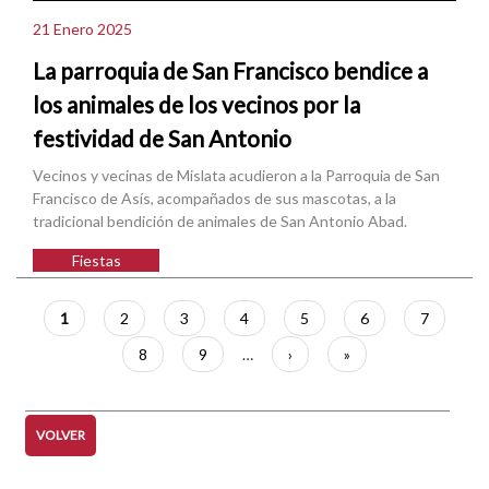
21 Enero 2025
La parroquia de San Francisco bendice a
los animales de los vecinos por la
festividad de San Antonio
Vecinos y vecinas de Mislata acudieron a la Parroquia de San
Francisco de Asís, acompañados de sus mascotas, a la
tradicional bendición de animales de San Antonio Abad.
Fiestas
Paginación
Página
1
Página
2
Página
3
Página
4
Página
5
Página
6
Página
7
actual
Página
8
Página
9
…
Siguiente
›
Última
»
página
página
VOLVER