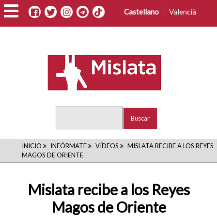
Pasar
Castellano
Valencià
al
contenido
principal
Buscar
RUTA
INICIO
INFÓRMATE
VÍDEOS
MISLATA RECIBE A LOS REYES
MAGOS DE ORIENTE
DE
NAVEGACIÓN
Mislata recibe a los Reyes
Magos de Oriente