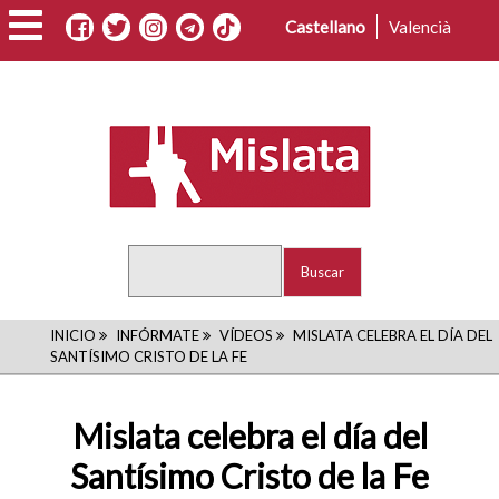
Pasar
Castellano
Valencià
al
contenido
principal
Buscar
RUTA
INICIO
INFÓRMATE
VÍDEOS
MISLATA CELEBRA EL DÍA DEL
SANTÍSIMO CRISTO DE LA FE
DE
NAVEGACIÓN
Mislata celebra el día del
Santísimo Cristo de la Fe