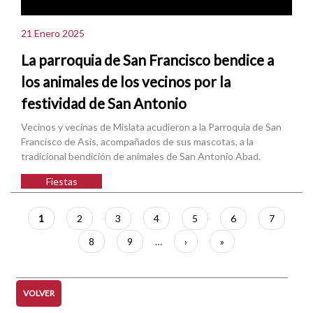
21 Enero 2025
La parroquia de San Francisco bendice a
los animales de los vecinos por la
festividad de San Antonio
Vecinos y vecinas de Mislata acudieron a la Parroquia de San
Francisco de Asís, acompañados de sus mascotas, a la
tradicional bendición de animales de San Antonio Abad.
Fiestas
Paginación
Página
1
Página
2
Página
3
Página
4
Página
5
Página
6
Página
7
actual
Página
8
Página
9
…
Siguiente
›
Última
»
página
página
VOLVER