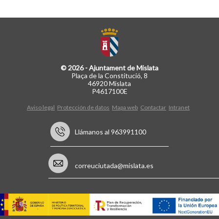
© 2026 - Ajuntament de Mislata
Plaça de la Constitució, 8
46920 Mislata
P4617100E
Aviso legal
Protección de datos
Mapa web
Contactar
Intranet
Llámanos al 963991100
correuciutada@mislata.es