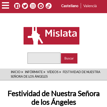
Pasar
Castellano
Valencià
al
contenido
principal
Buscar
RUTA
INICIO
INFÓRMATE
VÍDEOS
FESTIVIDAD DE NUESTRA
SEÑORA DE LOS ÁNGELES
DE
NAVEGACIÓN
Festividad de Nuestra Señora
de los Ángeles