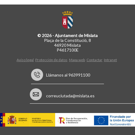
© 2026 - Ajuntament de Mislata
Plaça de la Constitució, 8
46920 Mislata
P4617100E
Aviso legal
Protección de datos
Mapa web
Contactar
Intranet
Llámanos al 963991100
correuciutada@mislata.es