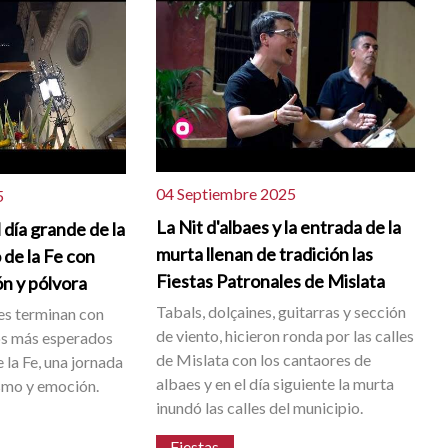
04 Septiembre 2025
5
La Nit d'albaes y la entrada de la
 día grande de la
murta llenan de tradición las
 de la Fe con
Fiestas Patronales de Mislata
ón y pólvora
Tabals, dolçaines, guitarras y sección
les terminan con
de viento, hicieron ronda por las calles
s más esperados
de Mislata con los cantaores de
e la Fe, una jornada
albaes y en el día siguiente la murta
smo y emoción.
inundó las calles del municipio.
Fiestas