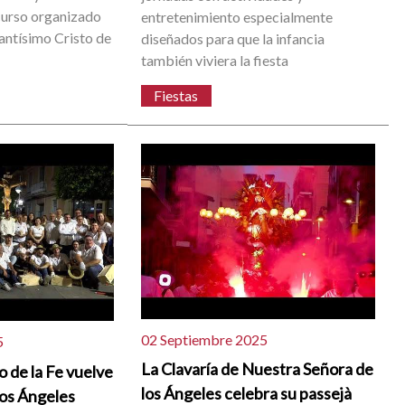
curso organizado
entretenimiento especialmente
Santísimo Cristo de
diseñados para que la infancia
también viviera la fiesta
Fiestas
02 Septiembre 2025
5
La Clavaría de Nuestra Señora de
o de la Fe vuelve
los Ángeles celebra su passejà
 los Ángeles