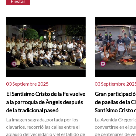
Fiestas
03 Septiembre 2025
03 Septiembre 202
El Santísimo Cristo de la Fe vuelve
Gran participació
a la parroquia de Àngels después
de paellas de la C
de la tradicional paseó
Santísimo Cristo d
La imagen sagrada, portada por los
La Avenida Gregorio
clavarios, recorrió las calles entre el
convertirse en el p
aplauso del vecindario y el estallido de
de centenares de ve