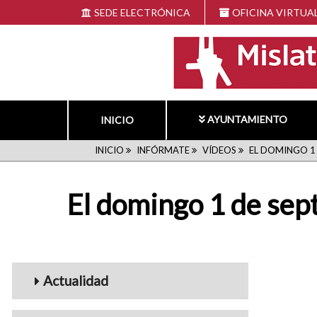
Pasar
SEDE ELECTRÓNICA
OFICINA VIRTUA
al
contenido
principal
AYUNTAMIENTO
INICIO
RUTA
INICIO
INFÓRMATE
VÍDEOS
EL DOMINGO 1 
DE
El domingo 1 de sept
NAVEGACIÓN
Menu_Videos
Actualidad