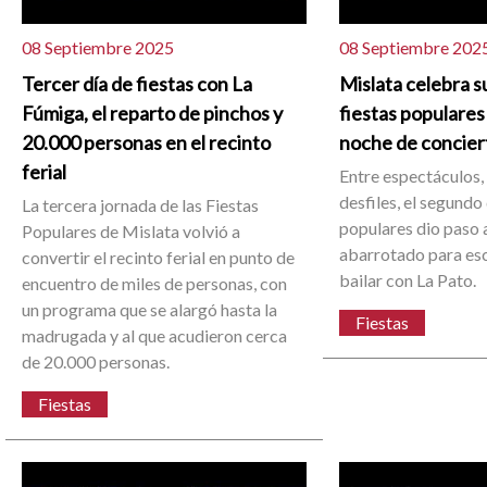
08 Septiembre 2025
08 Septiembre 202
Tercer día de fiestas con La
Mislata celebra s
Fúmiga, el reparto de pinchos y
fiestas populares
20.000 personas en el recinto
noche de concier
ferial
Entre espectáculos,
desfiles, el segundo 
La tercera jornada de las Fiestas
populares dio paso a
Populares de Mislata volvió a
abarrotado para es
convertir el recinto ferial en punto de
bailar con La Pato.
encuentro de miles de personas, con
un programa que se alargó hasta la
Fiestas
madrugada y al que acudieron cerca
de 20.000 personas.
Fiestas