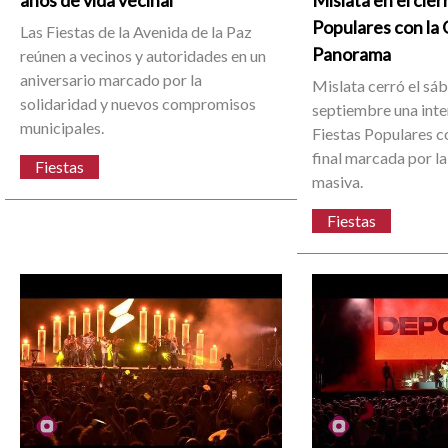
años de vida vecinal
Mislata en el cier
Populares con la
Las Fiestas de la Avenida de la Paz
Panorama
reúnen a vecinos y autoridades en un
aniversario marcado por la
Mislata cerró el sá
solidaridad y nuevos compromisos
septiembre una int
municipales.
Fiestas Populares c
final marcada por la
Fiestas
masiva.
Fiestas