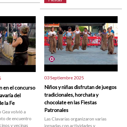
03 Septiembre 2025
5
Niños y niñas disfrutan de juegos
n en el concurso
tradicionales, horchata y
lavaría del
chocolate en las Fiestas
e la Fe
Patronales
 Gea volvió a
unto de encuentro
Las Clavarías organizaron varias
cinos y vecinas
jornadas con actividades y