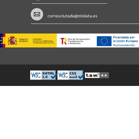
correuciutada@mislata.es