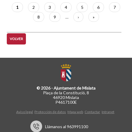
Paginación
Página
1
Página
2
Página
3
Página
4
Página
5
Página
6
Página
7
actual
Página
8
Página
9
…
Siguiente
›
Última
»
página
página
VOLVER
© 2026 - Ajuntament de Mislata
Plaça de la Constitució, 8
46920 Mislata
P4617100E
Aviso legal
Protección de datos
Mapa web
Contactar
Intranet
Llámanos al 963991100