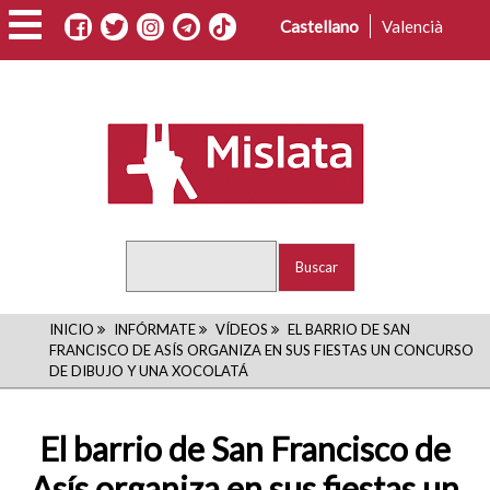
Pasar
Castellano
Valencià
al
contenido
principal
Buscar
RUTA
INICIO
INFÓRMATE
VÍDEOS
EL BARRIO DE SAN
FRANCISCO DE ASÍS ORGANIZA EN SUS FIESTAS UN CONCURSO
DE
DE DIBUJO Y UNA XOCOLATÁ
NAVEGACIÓN
El barrio de San Francisco de
Asís organiza en sus fiestas un