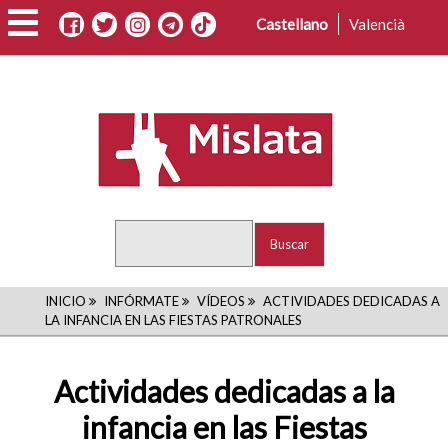
Pasar
Castellano
Valencià
al
contenido
principal
Buscar
RUTA
INICIO
INFÓRMATE
VÍDEOS
ACTIVIDADES DEDICADAS A
LA INFANCIA EN LAS FIESTAS PATRONALES
DE
NAVEGACIÓN
Actividades dedicadas a la
infancia en las Fiestas