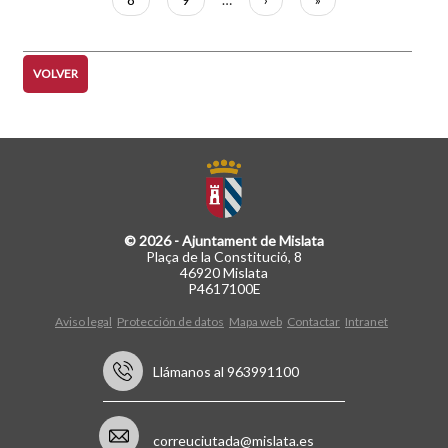
página
página
VOLVER
© 2026 - Ajuntament de Mislata
Plaça de la Constitució, 8
46920 Mislata
P4617100E
Aviso legal
Protección de datos
Mapa web
Contactar
Intranet
Llámanos al 963991100
correuciutada@mislata.es