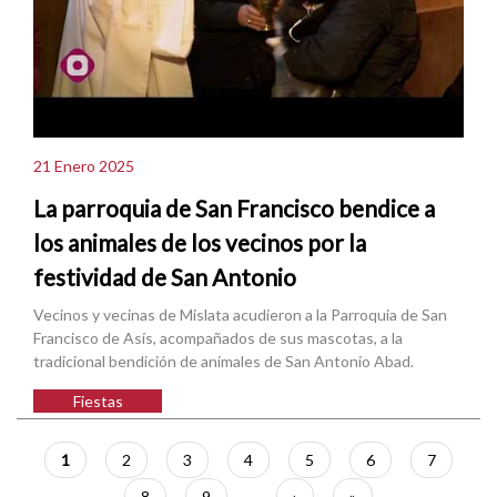
21 Enero 2025
La parroquia de San Francisco bendice a
los animales de los vecinos por la
festividad de San Antonio
Vecinos y vecinas de Mislata acudieron a la Parroquia de San
Francisco de Asís, acompañados de sus mascotas, a la
tradicional bendición de animales de San Antonio Abad.
Fiestas
Paginación
Página
1
Página
2
Página
3
Página
4
Página
5
Página
6
Página
7
actual
Página
8
Página
9
…
Siguiente
›
Última
»