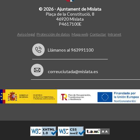
© 2026 - Ajuntament de Mislata
Plaça de la Constitució, 8
46920 Mislata
P4617100E
Aviso legal
Protección de datos
Mapa web
Contactar
Intranet
Llámanos al 963991100
correuciutada@mislata.es