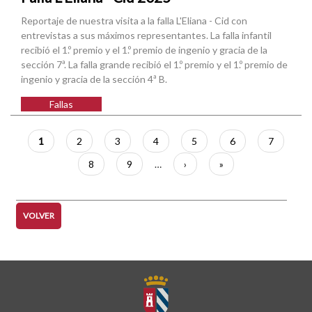
Reportaje de nuestra visita a la falla L'Eliana - Cid con
entrevistas a sus máximos representantes. La falla infantil
recibió el 1.º premio y el 1.º premio de ingenio y gracia de la
sección 7ª. La falla grande recibió el 1.º premio y el 1.º premio de
ingenio y gracia de la sección 4ª B.
Fallas
Paginación
Página
1
Página
2
Página
3
Página
4
Página
5
Página
6
Página
7
actual
Página
8
Página
9
…
Siguiente
›
Última
»
página
página
VOLVER