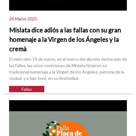
24 Marzo 2025
Mislata dice adiós a las fallas con su gran
homenaje a la Virgen de los Ángeles y la
cremà
El miércoles 19 de marzo, en el marco del día más destacado de
las Fallas, las once comisiones de Mislata hicieron su
tradicional homenaje a la Virgen de los Ángeles, patrona de la
ciudad, y a San José, en su festividad.
Fallas