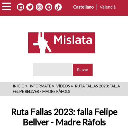
Pasar
Castellano
Valencià
al
contenido
principal
Buscar
RUTA
INICIO
INFÓRMATE
VÍDEOS
RUTA FALLAS 2023: FALLA
FELIPE BELLVER - MADRE RÀFOLS
DE
NAVEGACIÓN
Ruta Fallas 2023: falla Felipe
Bellver - Madre Ràfols