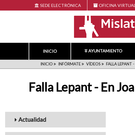
Pasar
SEDE ELECTRÓNICA
OFICINA VIRTUA
al
contenido
principal
AYUNTAMIENTO
INICIO
RUTA
INICIO
INFÓRMATE
VÍDEOS
FALLA LEPANT -
DE
Falla Lepant - En Jo
NAVEGACIÓN
Menu_Videos
Actualidad