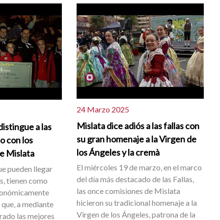
24 Marzo 2025
Mislata dice adiós a las fallas con
istingue a las
su gran homenaje a la Virgen de
io con los
los Ángeles y la cremà
e Mislata
El miércoles 19 de marzo, en el marco
ue pueden llegar
del día más destacado de las Fallas,
os, tienen como
las once comisiones de Mislata
económicamente
hicieron su tradicional homenaje a la
 que, a mediante
Virgen de los Ángeles, patrona de la
trado las mejores