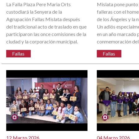
La Falla Plaza Pere Maria Orts
Mislata pone punto f
custodiará la Senyera de la
falleras con el home
Agrupación Fallas Mislata después
de los Ángeles y la 
del tradicional acto de traslado en que
Un adiós especialme
participaron las once comisiones de la
en un año marcado p
ciudad y la corporación municipal.
conmemoración del 
Fallas
Fallas
12 Marzo 2026
04 Marzo 2026