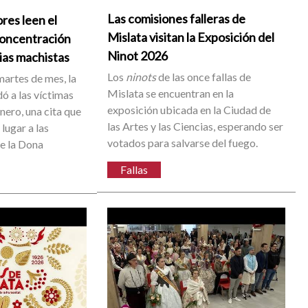
Las comisiones falleras de
res leen el
Mislata visitan la Exposición del
concentración
Ninot 2026
cias machistas
Los
ninots
de las once fallas de
artes de mes, la
Mislata se encuentran en la
ó a las víctimas
exposición ubicada en la Ciudad de
énero, una cita que
las Artes y las Ciencias, esperando ser
lugar a las
votados para salvarse del fuego.
de la Dona
Fallas