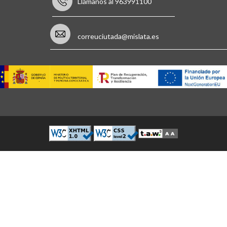
Llámanos al 963991100
correuciutada@mislata.es