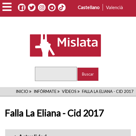
Pasar
Castellano
Valencià
al
contenido
principal
Buscar
RUTA
INICIO
INFÓRMATE
VÍDEOS
FALLA LA ELIANA - CID 2017
DE
Falla La Eliana - Cid 2017
NAVEGACIÓN
Menu_Videos