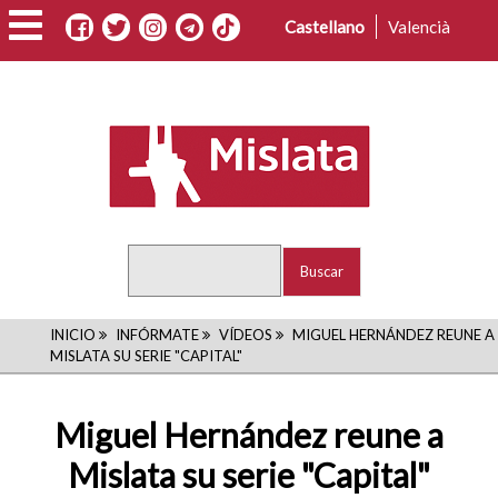
Pasar
Castellano
Valencià
al
contenido
principal
Buscar
RUTA
INICIO
INFÓRMATE
VÍDEOS
MIGUEL HERNÁNDEZ REUNE A
MISLATA SU SERIE "CAPITAL"
DE
NAVEGACIÓN
Miguel Hernández reune a
Mislata su serie "Capital"