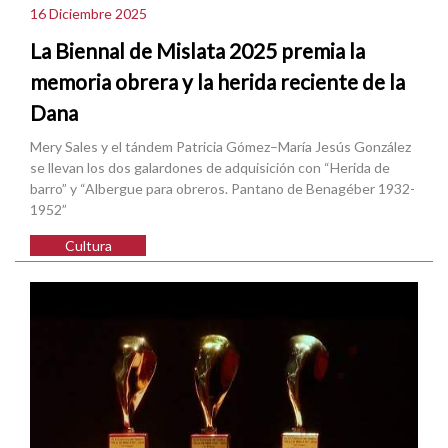
16 Diciembre 2025
La Biennal de Mislata 2025 premia la
memoria obrera y la herida reciente de la
Dana
Mery Sales y el tándem Patricia Gómez–María Jesús González
se llevan los dos galardones de adquisición con “Herida de
barro” y “Albergue para obreros. Pantano de Benagéber 1932-
1952”
Cultura