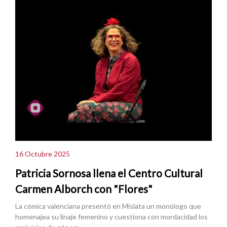
16 Octubre 2025
Patricia Sornosa llena el Centro Cultural
Carmen Alborch con "Flores"
La cómica valenciana presentó en Mislata un monólogo que
homenajea su linaje femenino y cuestiona con mordacidad los