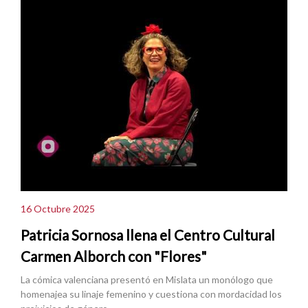
16 Octubre 2025
Patricia Sornosa llena el Centro Cultural
Carmen Alborch con "Flores"
La cómica valenciana presentó en Mislata un monólogo que
homenajea su linaje femenino y cuestiona con mordacidad los