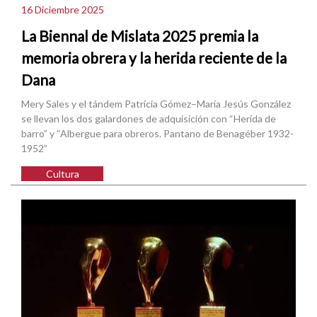
16 Diciembre 2025
La Biennal de Mislata 2025 premia la
memoria obrera y la herida reciente de la
Dana
Mery Sales y el tándem Patricia Gómez–María Jesús González
se llevan los dos galardones de adquisición con “Herida de
barro” y “Albergue para obreros. Pantano de Benagéber 1932-
1952”
Cultura