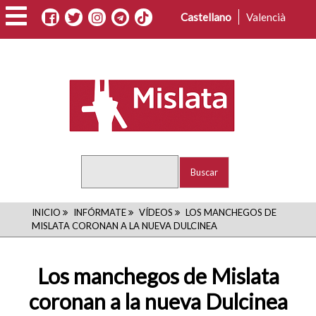
Pasar
Castellano
Valencià
al
contenido
principal
Buscar
RUTA
INICIO
INFÓRMATE
VÍDEOS
LOS MANCHEGOS DE
MISLATA CORONAN A LA NUEVA DULCINEA
DE
NAVEGACIÓN
Los manchegos de Mislata
coronan a la nueva Dulcinea