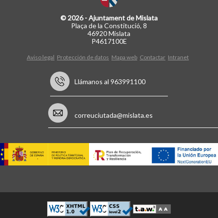
© 2026 - Ajuntament de Mislata
Plaça de la Constitució, 8
46920 Mislata
P4617100E
Aviso legal
Protección de datos
Mapa web
Contactar
Intranet
Llámanos al 963991100
correuciutada@mislata.es