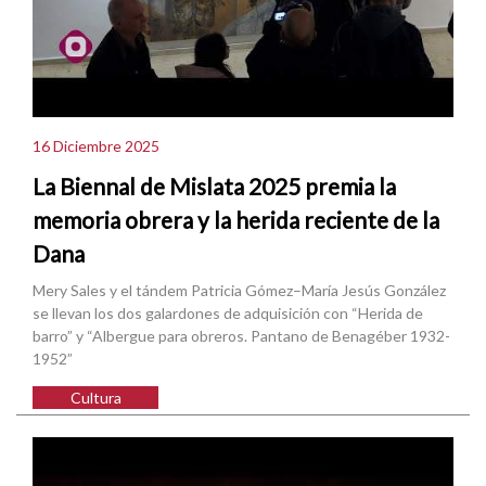
16 Diciembre 2025
La Biennal de Mislata 2025 premia la
memoria obrera y la herida reciente de la
Dana
Mery Sales y el tándem Patricia Gómez–María Jesús González
se llevan los dos galardones de adquisición con “Herida de
barro” y “Albergue para obreros. Pantano de Benagéber 1932-
1952”
Cultura