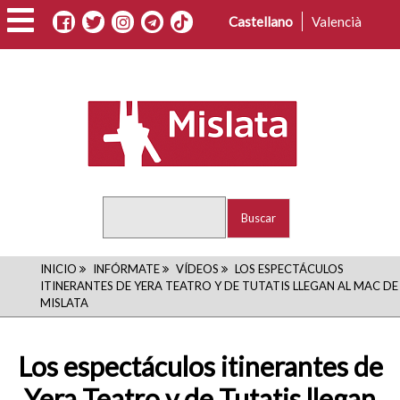
Pasar
Castellano
Valencià
al
contenido
principal
Buscar
RUTA
INICIO
INFÓRMATE
VÍDEOS
LOS ESPECTÁCULOS
ITINERANTES DE YERA TEATRO Y DE TUTATIS LLEGAN AL MAC DE
DE
MISLATA
NAVEGACIÓN
Los espectáculos itinerantes de
Yera Teatro y de Tutatis llegan