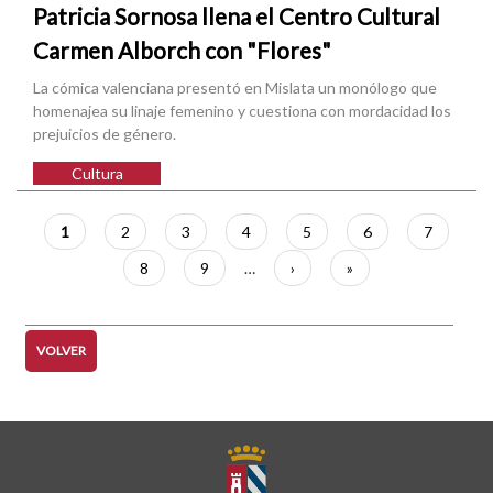
Patricia Sornosa llena el Centro Cultural
Carmen Alborch con "Flores"
La cómica valenciana presentó en Mislata un monólogo que
homenajea su linaje femenino y cuestiona con mordacidad los
prejuicios de género.
Cultura
Paginación
Página
1
Página
2
Página
3
Página
4
Página
5
Página
6
Página
7
actual
Página
8
Página
9
…
Siguiente
›
Última
»
página
página
VOLVER