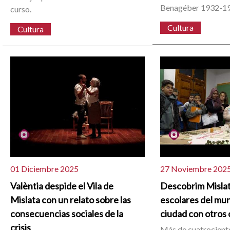
Benagéber 1932-1
curso.
Cultura
Cultura
01 Diciembre 2025
27 Noviembre 202
Valèntia despide el Vila de
Descobrim Mislata
Mislata con un relato sobre las
escolares del muni
consecuencias sociales de la
ciudad con otros 
crisis
Más de cuatrocient