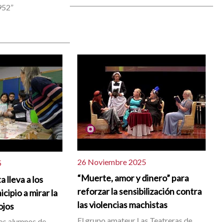
952”
26 Noviembre 2025
5
“Muerte, amor y dinero” para
 lleva a los
reforzar la sensibilización contra
cipio a mirar la
las violencias machistas
ojos
El grupo amateur Las Teatreras de
os alumnos de