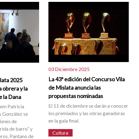
03 Diciembre 2025
La 43ª edición del Concurso Vila
slata 2025
de Mislata anuncia las
 obrera y la
propuestas nominadas
e la Dana
El 11 de diciembre se darán a conocer
dem Patricia
los premiados y las obras ganadoras
 González se
en la gala final.
dones de
rida de barro” y
Cultura
eros. Pantano de