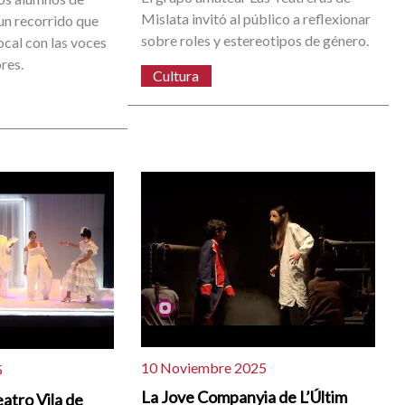
Mislata invitó al público a reflexionar
 un recorrido que
sobre roles y estereotipos de género.
local con las voces
res.
Cultura
10 Noviembre 2025
5
La Jove Companyia de L’Últim
atro Vila de