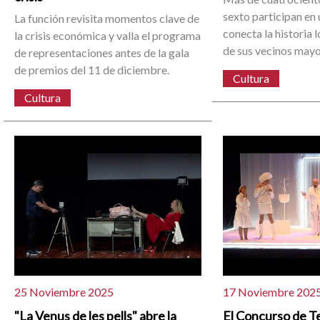
sexto participan en
La función revisita momentos clave de
conecta la historia 
la crisis económica y valla el programa
de sus vecinos mayo
de representaciones antes de la gala
de premios del 11 de diciembre.
Cultura
Cultura
25 Noviembre 2025
17 Noviembre 202
"La Venus de les pells" abre la
El Concurso de Te