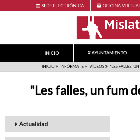
Pasar
SEDE ELECTRÓNICA
OFICINA VIRTUA
al
contenido
principal
AYUNTAMIENTO
INICIO
RUTA
INICIO
INFÓRMATE
VÍDEOS
"LES FALLES, U
DE
"Les falles, un fum d
NAVEGACIÓN
Menu_Videos
Actualidad