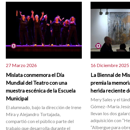
27 Marzo 2026
16 Diciembre 2025
Mislata conmemora el Día
La Biennal de Mi
Mundial del Teatro con una
premia la memoria
muestra escénica de la Escuela
herida reciente d
Municipal
Mery Sales y el tán
Gómez–María Jesús
El alumnado, bajo la dirección de Irene
llevan los dos galar
Mira y Alejandro Tortajada,
adquisición con “He
compartió con el público parte del
“Albergue para obr
trabajo que desarrolla durante el