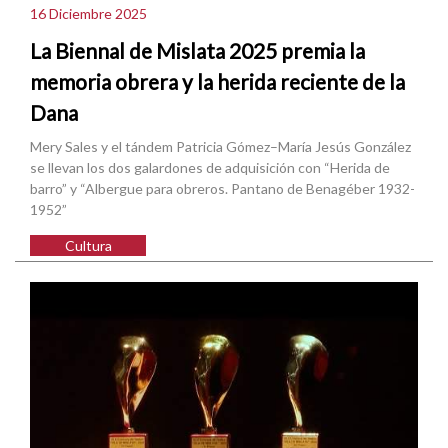
16 Diciembre 2025
La Biennal de Mislata 2025 premia la
memoria obrera y la herida reciente de la
Dana
Mery Sales y el tándem Patricia Gómez–María Jesús González
se llevan los dos galardones de adquisición con “Herida de
barro” y “Albergue para obreros. Pantano de Benagéber 1932-
1952”
Cultura