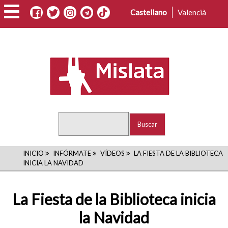
Pasar
Castellano
Valencià
al
contenido
principal
Buscar
RUTA
INICIO
INFÓRMATE
VÍDEOS
LA FIESTA DE LA BIBLIOTECA
INICIA LA NAVIDAD
DE
NAVEGACIÓN
La Fiesta de la Biblioteca inicia
la Navidad