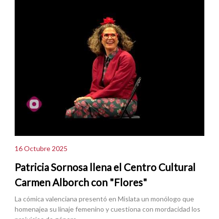
16 Octubre 2025
Patricia Sornosa llena el Centro Cultural
Carmen Alborch con "Flores"
La cómica valenciana presentó en Mislata un monólogo que
homenajea su linaje femenino y cuestiona con mordacidad los