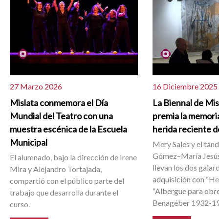
27 Marzo 2026
16 Diciembre 2025
Mislata conmemora el Día
La Biennal de Mi
Mundial del Teatro con una
premia la memoria
muestra escénica de la Escuela
herida reciente d
Municipal
Mery Sales y el tán
Gómez–María Jesús
El alumnado, bajo la dirección de Irene
llevan los dos galar
Mira y Alejandro Tortajada,
adquisición con “He
compartió con el público parte del
“Albergue para obr
trabajo que desarrolla durante el
Benagéber 1932-1
curso.