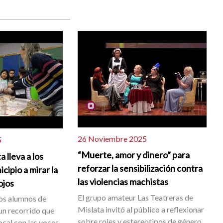
26 Noviembre 2025
5
“Muerte, amor y dinero” para
 lleva a los
reforzar la sensibilización contra
cipio a mirar la
las violencias machistas
ojos
El grupo amateur Las Teatreras de
os alumnos de
Mislata invitó al público a reflexionar
 un recorrido que
sobre roles y estereotipos de género.
local con las voces