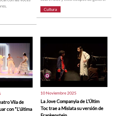
res.
Cultura
10 Noviembre 2025
5
La Jove Companyia de L’Últim
atro Vila de
Toc trae a Mislata su versión de
uar con “L’última
Frankenstein