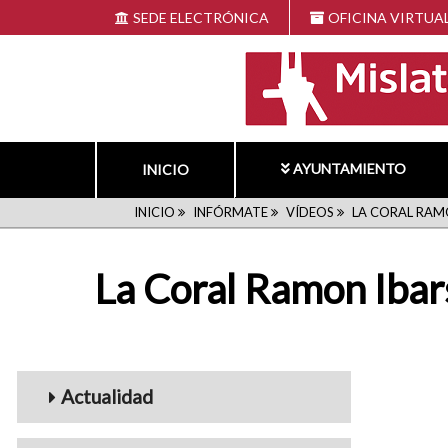
Pasar
SEDE ELECTRÓNICA
OFICINA VIRTUA
al
contenido
principal
AYUNTAMIENTO
INICIO
RUTA
INICIO
INFÓRMATE
VÍDEOS
LA CORAL RAMO
DE
La Coral Ramon Ibar
NAVEGACIÓN
Menu_Videos
Actualidad