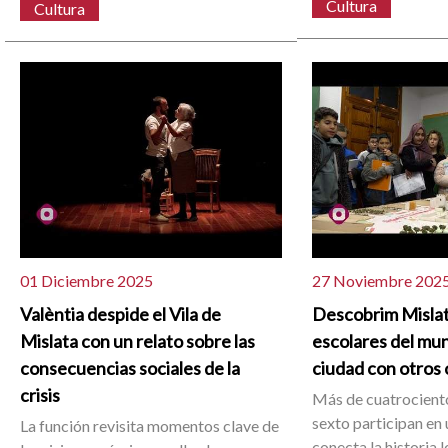
Cultura
Cultura
01 Diciembre 2025
27 Noviembre 202
Valèntia despide el Vila de
Descobrim Mislata
Mislata con un relato sobre las
escolares del muni
consecuencias sociales de la
ciudad con otros 
crisis
Más de cuatrocient
sexto participan en
La función revisita momentos clave de
conecta la historia 