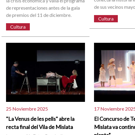
la crisis económica y valla el programa
de sus vecinos mayo
de representaciones antes de la gala
de premios del 11 de diciembre.
Cultura
Cultura
25 Noviembre 2025
17 Noviembre 202
"La Venus de les pells" abre la
El Concurso de Te
recta final del Vila de Mislata
Mislata va contin
planta”