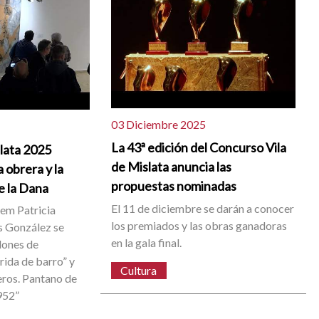
03 Diciembre 2025
La 43ª edición del Concurso Vila
slata 2025
de Mislata anuncia las
 obrera y la
propuestas nominadas
e la Dana
El 11 de diciembre se darán a conocer
dem Patricia
los premiados y las obras ganadoras
 González se
en la gala final.
dones de
rida de barro” y
Cultura
eros. Pantano de
952”