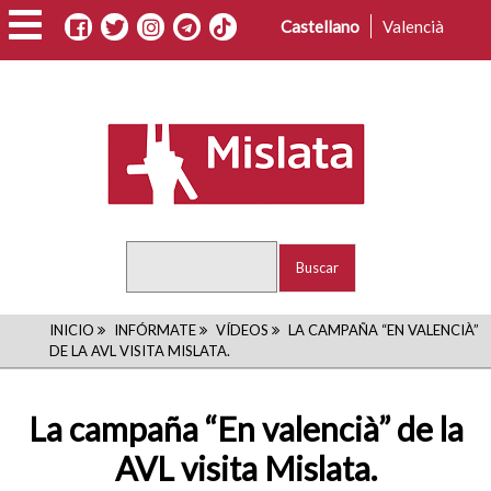
Pasar
Castellano
Valencià
al
contenido
principal
Buscar
RUTA
INICIO
INFÓRMATE
VÍDEOS
LA CAMPAÑA “EN VALENCIÀ”
DE LA AVL VISITA MISLATA.
DE
NAVEGACIÓN
La campaña “En valencià” de la
AVL visita Mislata.