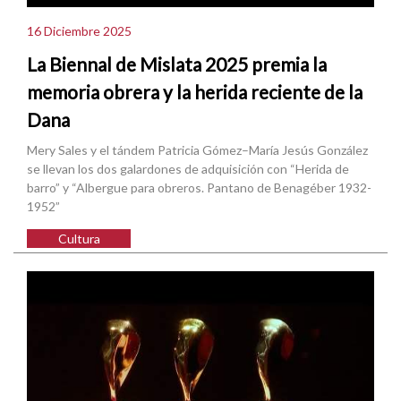
16 Diciembre 2025
La Biennal de Mislata 2025 premia la
memoria obrera y la herida reciente de la
Dana
Mery Sales y el tándem Patricia Gómez–María Jesús González
se llevan los dos galardones de adquisición con “Herida de
barro” y “Albergue para obreros. Pantano de Benagéber 1932-
1952”
Cultura