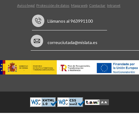
Aviso legal
Protección de datos
Mapa web
Contactar
Intranet
Llámanos al 963991100
correuciutada@mislata.es