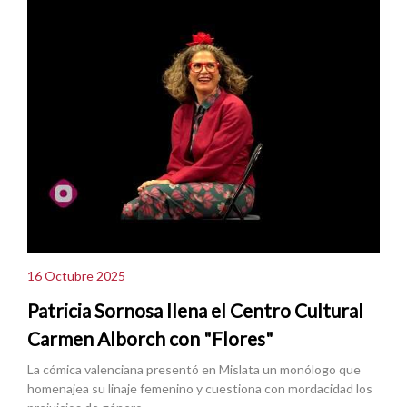
16 Octubre 2025
Patricia Sornosa llena el Centro Cultural
Carmen Alborch con "Flores"
La cómica valenciana presentó en Mislata un monólogo que
homenajea su linaje femenino y cuestiona con mordacidad los