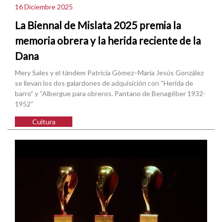
16 Diciembre 2025
La Biennal de Mislata 2025 premia la
memoria obrera y la herida reciente de la
Dana
Mery Sales y el tándem Patricia Gómez–María Jesús González
se llevan los dos galardones de adquisición con “Herida de
barro” y “Albergue para obreros. Pantano de Benagéber 1932-
1952”
Cultura