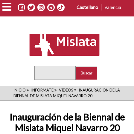
Pasar
Castellano
Valencià
al
contenido
principal
Buscar
RUTA
INICIO
INFÓRMATE
VÍDEOS
INAUGURACIÓN DE LA
BIENNAL DE MISLATA MIQUEL NAVARRO 20
DE
NAVEGACIÓN
Inauguración de la Biennal de
Mislata Miquel Navarro 20