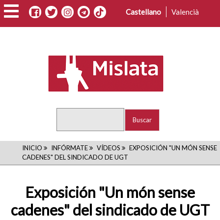
Pasar
Castellano
Valencià
al
contenido
principal
Buscar
RUTA
INICIO
INFÓRMATE
VÍDEOS
EXPOSICIÓN "UN MÓN SENSE
CADENES" DEL SINDICADO DE UGT
DE
NAVEGACIÓN
Exposición "Un món sense
cadenes" del sindicado de UGT