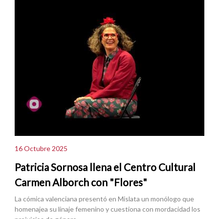
16 Octubre 2025
Patricia Sornosa llena el Centro Cultural
Carmen Alborch con "Flores"
La cómica valenciana presentó en Mislata un monólogo que
homenajea su linaje femenino y cuestiona con mordacidad los