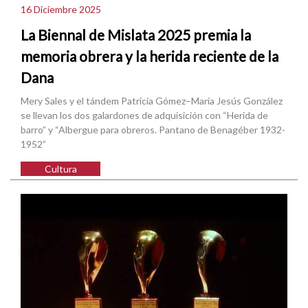
16 Diciembre 2025
La Biennal de Mislata 2025 premia la
memoria obrera y la herida reciente de la
Dana
Mery Sales y el tándem Patricia Gómez–María Jesús González
se llevan los dos galardones de adquisición con “Herida de
barro” y “Albergue para obreros. Pantano de Benagéber 1932-
1952”
Cultura