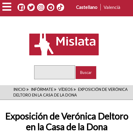
Pasar
Castellano
Valencià
al
contenido
principal
Buscar
RUTA
INICIO
INFÓRMATE
VÍDEOS
EXPOSICIÓN DE VERÓNICA
DELTORO EN LA CASA DE LA DONA
DE
NAVEGACIÓN
Exposición de Verónica Deltoro
en la Casa de la Dona