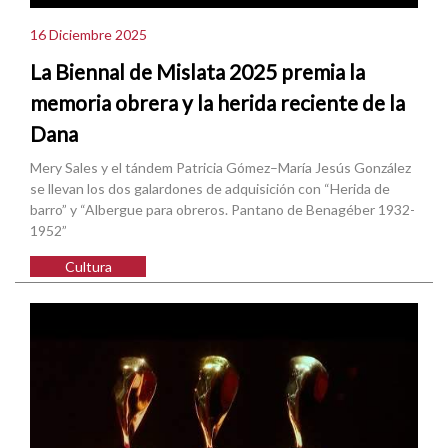
16 Diciembre 2025
La Biennal de Mislata 2025 premia la
memoria obrera y la herida reciente de la
Dana
Mery Sales y el tándem Patricia Gómez–María Jesús González
se llevan los dos galardones de adquisición con “Herida de
barro” y “Albergue para obreros. Pantano de Benagéber 1932-
1952”
Cultura