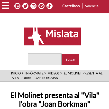
Pasar
Castellano
Valencià
al
contenido
principal
Buscar
RUTA
INICIO
INFÓRMATE
VÍDEOS
EL MOLINET PRESENTA AL
"VILA" L'OBRA "JOAN BORKMAN"
DE
NAVEGACIÓN
El Molinet presenta al "Vila"
l'obra "Joan Borkman"