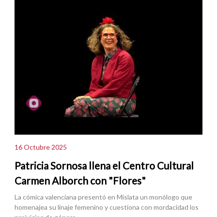
16 Octubre 2025
Patricia Sornosa llena el Centro Cultural
Carmen Alborch con "Flores"
La cómica valenciana presentó en Mislata un monólogo que
homenajea su linaje femenino y cuestiona con mordacidad los