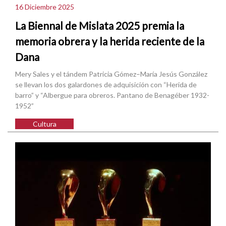
16 Diciembre 2025
La Biennal de Mislata 2025 premia la
memoria obrera y la herida reciente de la
Dana
Mery Sales y el tándem Patricia Gómez–María Jesús González
se llevan los dos galardones de adquisición con “Herida de
barro” y “Albergue para obreros. Pantano de Benagéber 1932-
1952”
Cultura