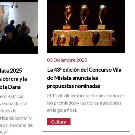
03 Diciembre 2025
La 43ª edición del Concurso Vila
slata 2025
de Mislata anuncia las
 obrera y la
propuestas nominadas
e la Dana
El 11 de diciembre se darán a conocer
dem Patricia
los premiados y las obras ganadoras
 González se
en la gala final.
dones de
rida de barro” y
Cultura
eros. Pantano de
952”