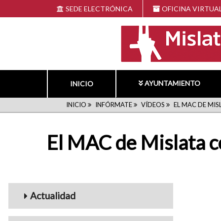
Pasar
SEDE ELECTRÓNICA
OFICINA VIRTUA
al
contenido
principal
AYUNTAMIENTO
INICIO
RUTA
INICIO
INFÓRMATE
VÍDEOS
EL MAC DE MIS
DE
El MAC de Mislata c
NAVEGACIÓN
Menu_Videos
Actualidad