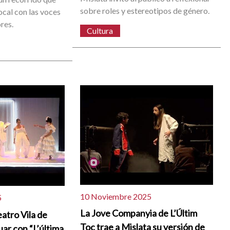
sobre roles y estereotipos de género.
local con las voces
res.
Cultura
10 Noviembre 2025
5
La Jove Companyia de L’Últim
atro Vila de
Toc trae a Mislata su versión de
uar con “L’última