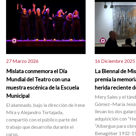
27 Marzo 2026
16 Diciembre 2025
Mislata conmemora el Día
La Biennal de Mi
Mundial del Teatro con una
premia la memoria
muestra escénica de la Escuela
herida reciente d
Municipal
Mery Sales y el tán
Gómez–María Jesús
El alumnado, bajo la dirección de Irene
llevan los dos galar
Mira y Alejandro Tortajada,
adquisición con “He
compartió con el público parte del
“Albergue para obr
trabajo que desarrolla durante el
Benagéber 1932-1
curso.