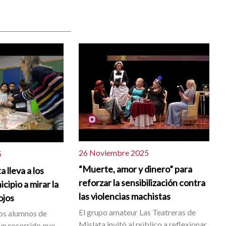
26 Noviembre 2025
5
“Muerte, amor y dinero” para
 lleva a los
reforzar la sensibilización contra
cipio a mirar la
las violencias machistas
ojos
El grupo amateur Las Teatreras de
os alumnos de
Mislata invitó al público a reflexionar
 un recorrido que