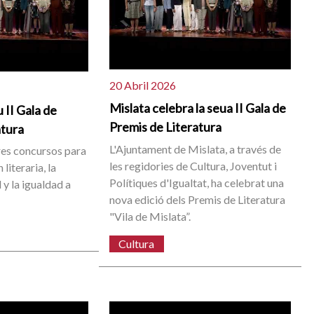
20 Abril 2026
Mislata celebra la seua II Gala de
 II Gala de
Premis de Literatura
atura
L'Ajuntament de Mislata, a través de
res concursos para
les regidories de Cultura, Joventut i
literaria, la
Polítiques d'Igualtat, ha celebrat una
 y la igualdad a
nova edició dels Premis de Literatura
"Vila de Mislata”.
Cultura