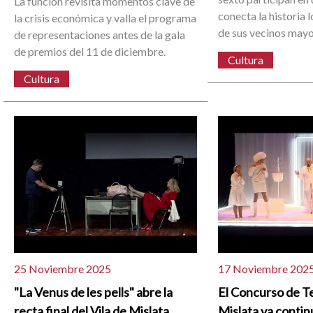
La función revisita momentos clave de
conecta la historia 
la crisis económica y valla el programa
de sus vecinos mayo
de representaciones antes de la gala
de premios del 11 de diciembre.
Cultura
Cultura
25 Noviembre 2025
17 Noviembre 202
"La Venus de les pells" abre la
El Concurso de Te
recta final del Vila de Mislata
Mislata va contin