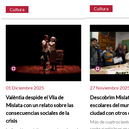
Cultura
Cultura
01 Diciembre 2025
27 Noviembre 202
Valèntia despide el Vila de
Descobrim Mislata
Mislata con un relato sobre las
escolares del muni
consecuencias sociales de la
ciudad con otros 
crisis
Más de cuatrocient
sexto participan en