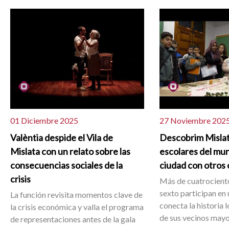
01 Diciembre 2025
27 Noviembre 202
Valèntia despide el Vila de
Descobrim Mislata
Mislata con un relato sobre las
escolares del muni
consecuencias sociales de la
ciudad con otros 
crisis
Más de cuatrocient
sexto participan en
La función revisita momentos clave de
conecta la historia 
la crisis económica y valla el programa
de sus vecinos mayo
de representaciones antes de la gala