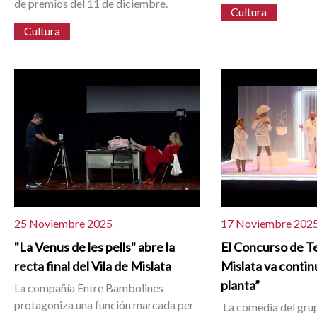
de premios del 11 de diciembre.
Cultura
Cultura
25 Noviembre 2025
17 Noviembre 202
"La Venus de les pells" abre la
El Concurso de Te
recta final del Vila de Mislata
Mislata va contin
planta”
La compañía Entre Bambolines
protagoniza una función marcada per
La comedia del gru