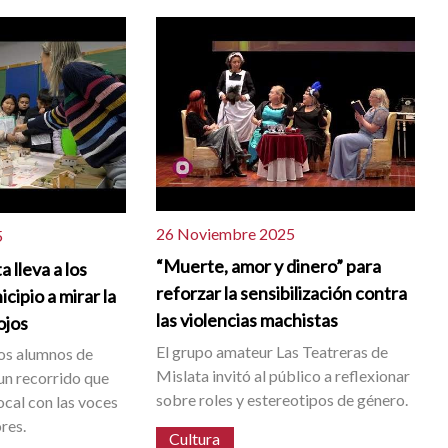
26 Noviembre 2025
5
“Muerte, amor y dinero” para
 lleva a los
reforzar la sensibilización contra
cipio a mirar la
las violencias machistas
ojos
El grupo amateur Las Teatreras de
os alumnos de
Mislata invitó al público a reflexionar
 un recorrido que
sobre roles y estereotipos de género.
local con las voces
res.
Cultura