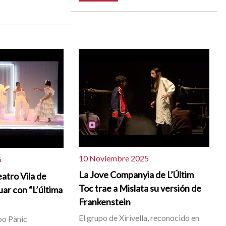
10 Noviembre 2025
5
La Jove Companyia de L’Últim
atro Vila de
Toc trae a Mislata su versión de
uar con “L’última
Frankenstein
El grupo de Xirivella, reconocido en
po Pànic