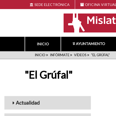
Pasar
SEDE ELECTRÓNICA
OFICINA VIRTUA
al
contenido
principal
AYUNTAMIENTO
INICIO
RUTA
INICIO
INFÓRMATE
VÍDEOS
"EL GRÚFAL"
DE
"El Grúfal"
NAVEGACIÓN
Menu_Videos
Actualidad