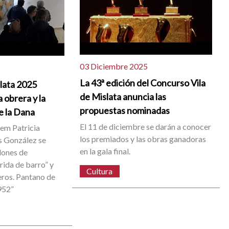
03 Diciembre 2025
La 43ª edición del Concurso Vila
slata 2025
de Mislata anuncia las
 obrera y la
propuestas nominadas
e la Dana
El 11 de diciembre se darán a conocer
dem Patricia
los premiados y las obras ganadoras
 González se
en la gala final.
dones de
rida de barro” y
Cultura
eros. Pantano de
952”