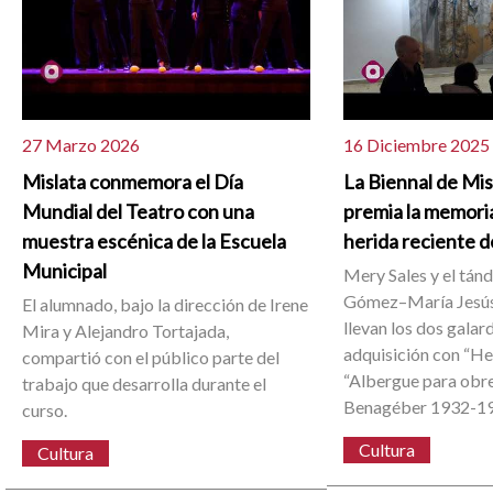
27 Marzo 2026
16 Diciembre 2025
Mislata conmemora el Día
La Biennal de Mi
Mundial del Teatro con una
premia la memoria
muestra escénica de la Escuela
herida reciente d
Municipal
Mery Sales y el tán
Gómez–María Jesús
El alumnado, bajo la dirección de Irene
llevan los dos galar
Mira y Alejandro Tortajada,
adquisición con “He
compartió con el público parte del
“Albergue para obr
trabajo que desarrolla durante el
Benagéber 1932-1
curso.
Cultura
Cultura