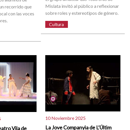
Mislata invitó al público a reflexionar
 un recorrido que
sobre roles y estereotipos de género.
local con las voces
res.
Cultura
10 Noviembre 2025
5
La Jove Companyia de L’Últim
atro Vila de