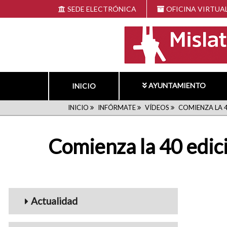
Pasar
SEDE ELECTRÓNICA
OFICINA VIRTUA
al
contenido
principal
AYUNTAMIENTO
INICIO
RUTA
INICIO
INFÓRMATE
VÍDEOS
COMIENZA LA 4
DE
Comienza la 40 edici
NAVEGACIÓN
Menu_Videos
Actualidad