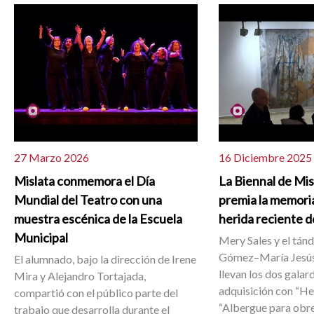
27 Marzo 2026
16 Diciembre 2025
Mislata conmemora el Día
La Biennal de Mi
Mundial del Teatro con una
premia la memoria
muestra escénica de la Escuela
herida reciente d
Municipal
Mery Sales y el tán
Gómez–María Jesús
El alumnado, bajo la dirección de Irene
llevan los dos galar
Mira y Alejandro Tortajada,
adquisición con “He
compartió con el público parte del
“Albergue para obr
trabajo que desarrolla durante el