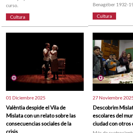
Benagéber 1932-1
curso.
Cultura
Cultura
01 Diciembre 2025
27 Noviembre 202
Valèntia despide el Vila de
Descobrim Mislata
Mislata con un relato sobre las
escolares del muni
consecuencias sociales de la
ciudad con otros 
crisis
Más de cuatrocient