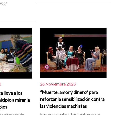
952”
26 Noviembre 2025
5
“Muerte, amor y dinero” para
 lleva a los
reforzar la sensibilización contra
cipio a mirar la
las violencias machistas
ojos
El grupo amateur Las Teatreras de
os alumnos de