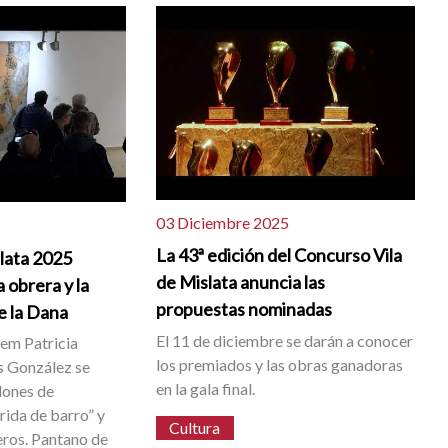
03 Diciembre 2025
La 43ª edición del Concurso Vila
slata 2025
de Mislata anuncia las
 obrera y la
propuestas nominadas
e la Dana
El 11 de diciembre se darán a conocer
dem Patricia
los premiados y las obras ganadoras
 González se
en la gala final.
dones de
rida de barro” y
Cultura
eros. Pantano de