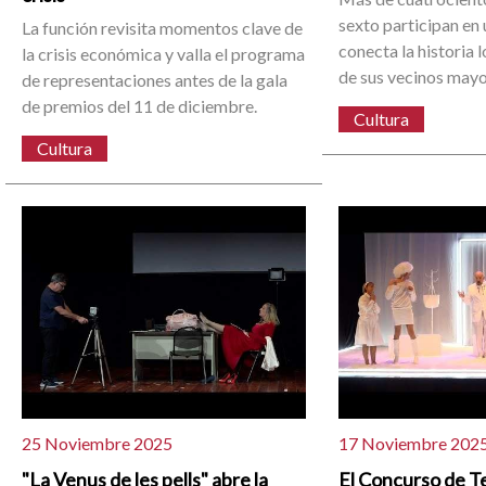
sexto participan en
La función revisita momentos clave de
conecta la historia 
la crisis económica y valla el programa
de sus vecinos mayo
de representaciones antes de la gala
de premios del 11 de diciembre.
Cultura
Cultura
25 Noviembre 2025
17 Noviembre 202
"La Venus de les pells" abre la
El Concurso de Te