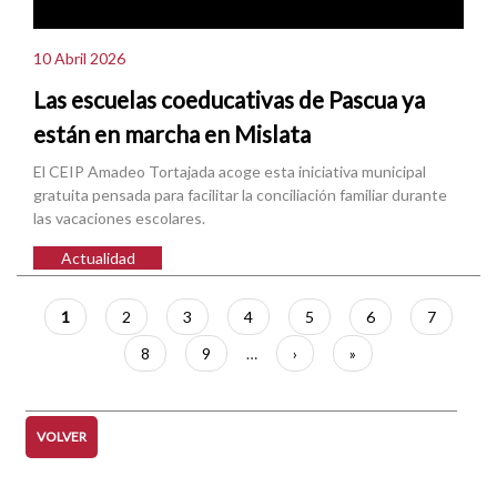
10 Abril 2026
Las escuelas coeducativas de Pascua ya
están en marcha en Mislata
El CEIP Amadeo Tortajada acoge esta iniciativa municipal
gratuita pensada para facilitar la conciliación familiar durante
las vacaciones escolares.
Actualidad
Paginación
Página
1
Página
2
Página
3
Página
4
Página
5
Página
6
Página
7
actual
Página
8
Página
9
…
Siguiente
›
Última
»
página
página
VOLVER