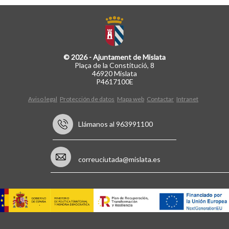
© 2026 - Ajuntament de Mislata
Plaça de la Constitució, 8
46920 Mislata
P4617100E
Aviso legal
Protección de datos
Mapa web
Contactar
Intranet
Llámanos al 963991100
correuciutada@mislata.es