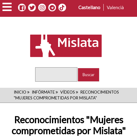
Pasar
Castellano
Valencià
al
contenido
principal
Buscar
RUTA
INICIO
INFÓRMATE
VÍDEOS
RECONOCIMIENTOS
"MUJERES COMPROMETIDAS POR MISLATA"
DE
NAVEGACIÓN
Reconocimientos "Mujeres
comprometidas por Mislata"