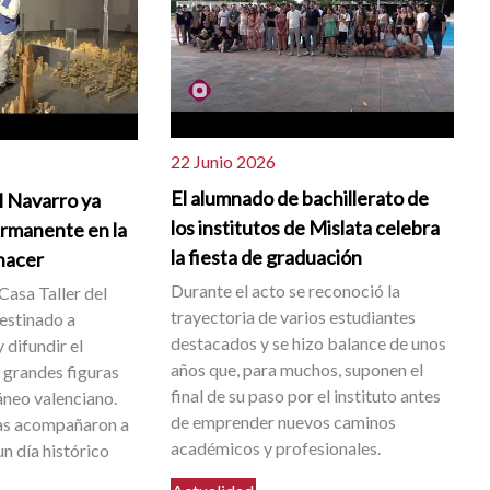
22 Junio 2026
El alumnado de bachillerato de
l Navarro ya
los institutos de Mislata celebra
ermanente en la
la fiesta de graduación
 nacer
Durante el acto se reconoció la
Casa Taller del
trayectoria de varios estudiantes
destinado a
destacados y se hizo balance de unos
 difundir el
años que, para muchos, suponen el
s grandes figuras
final de su paso por el instituto antes
neo valenciano.
de emprender nuevos caminos
as acompañaron a
académicos y profesionales.
n día histórico