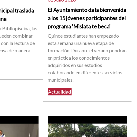
El Ayuntamiento da la bienvenida
icipal traslada
a los 15 jóvenes participantes del
cina
programa 'Mislata te beca'
 Bibliopiscina, las
pueden combinar
Quince estudiantes han empezado
con la lectura de
esta semana una nueva etapa de
rensa de manera
formación. Durante el verano pondrán
.
en práctica los conocimientos
adquiridos en sus estudios
colaborando en diferentes servicios
municipales.
Actualidad