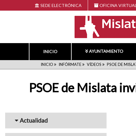
Pasar
SEDE ELECTRÓNICA
OFICINA VIRTUA
al
contenido
principal
AYUNTAMIENTO
INICIO
RUTA
INICIO
INFÓRMATE
VÍDEOS
PSOE DE MISLAT
DE
PSOE de Mislata invi
NAVEGACIÓN
Menu_Videos
Actualidad