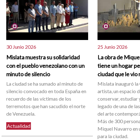
30 Junio 2026
25 Junio 2026
Mislata muestra su solidaridad
La obra de Mique
con el pueblo venezolano con un
tiene un hogar p
minuto de silencio
ciudad que le vio
La ciudad se ha sumado al minuto de
Mislata inauguró la 
silencio convocado en toda España en
artista, un espacio 
recuerdo de las víctimas de los
conservar, estudiar y
terremotos que han sacudido el norte
legado de una de la
de Venezuela.
del arte contemporá
Más de 300 person
Actualidad
Miquel Navarro en u
para la ciudad.