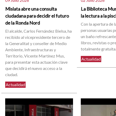
09 Julio 2026
02 Julio 2026
Mislata abre una consulta
La Biblioteca Mun
ciudadana para decidir el futuro
la lectura a la pis
de la Ronda Nord
Con la apertura de la
personas usuarias 
El alcalde, Carlos Fernández Bielsa, ha
un baño refrescante 
recibido al vicepresidente tercero de
libros, revistas o p
la Generalitat y conseller de Medio
totalmente gratuita
Ambiente, Infraestructuras y
Territorio, Vicente Martínez Mus,
Actualidad
para presentar esta actuación clave
que decidirá el nuevo acceso a la
ciudad.
Actualidad