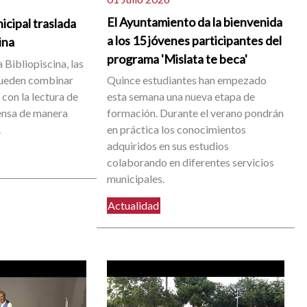
El Ayuntamiento da la bienvenida
icipal traslada
a los 15 jóvenes participantes del
cina
programa 'Mislata te beca'
 Bibliopiscina, las
pueden combinar
Quince estudiantes han empezado
con la lectura de
esta semana una nueva etapa de
rensa de manera
formación. Durante el verano pondrán
.
en práctica los conocimientos
adquiridos en sus estudios
colaborando en diferentes servicios
municipales.
Actualidad