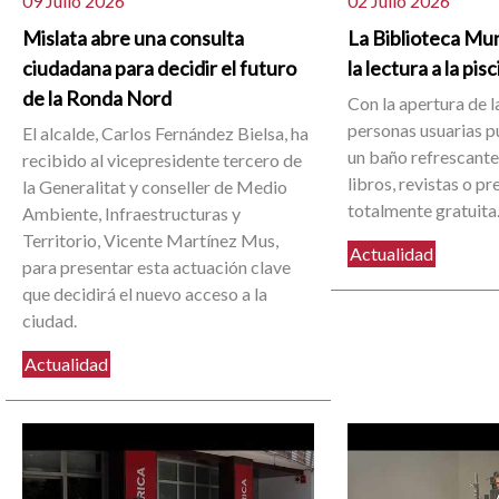
09 Julio 2026
02 Julio 2026
Mislata abre una consulta
La Biblioteca Mun
ciudadana para decidir el futuro
la lectura a la pis
de la Ronda Nord
Con la apertura de la
personas usuarias 
El alcalde, Carlos Fernández Bielsa, ha
un baño refrescante 
recibido al vicepresidente tercero de
libros, revistas o p
la Generalitat y conseller de Medio
totalmente gratuita
Ambiente, Infraestructuras y
Territorio, Vicente Martínez Mus,
Actualidad
para presentar esta actuación clave
que decidirá el nuevo acceso a la
ciudad.
Actualidad