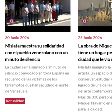
30 Junio 2026
25 Junio 2026
Mislata muestra su solidaridad
La obra de Mique
con el pueblo venezolano con un
tiene un hogar p
minuto de silencio
ciudad que le vio
La ciudad se ha sumado al minuto de
Mislata inauguró la 
silencio convocado en toda España en
artista, un espacio 
recuerdo de las víctimas de los
conservar, estudiar y
terremotos que han sacudido el norte
legado de una de la
de Venezuela.
del arte contemporá
Más de 300 person
Actualidad
Miquel Navarro en u
para la ciudad.