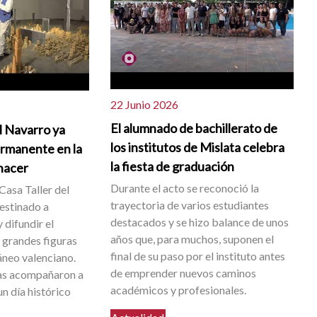
22 Junio 2026
El alumnado de bachillerato de
l Navarro ya
los institutos de Mislata celebra
ermanente en la
la fiesta de graduación
 nacer
Durante el acto se reconoció la
Casa Taller del
trayectoria de varios estudiantes
destinado a
destacados y se hizo balance de unos
 difundir el
años que, para muchos, suponen el
s grandes figuras
final de su paso por el instituto antes
neo valenciano.
de emprender nuevos caminos
as acompañaron a
académicos y profesionales.
n día histórico