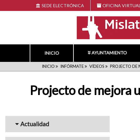
Pasar
SEDE ELECTRÓNICA
OFICINA VIRTUA
al
contenido
principal
AYUNTAMIENTO
INICIO
RUTA
INICIO
INFÓRMATE
VÍDEOS
PROJECTO DE 
DE
Projecto de mejora u
NAVEGACIÓN
Menu_Videos
Actualidad