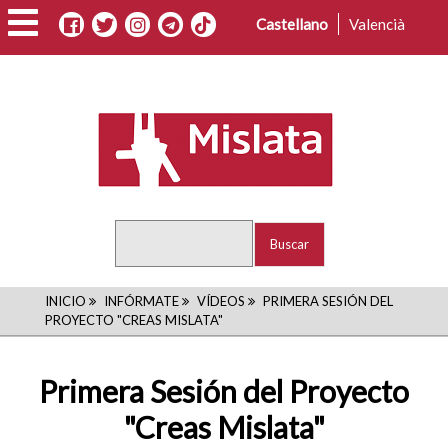
Pasar
Castellano
Valencià
al
contenido
principal
Buscar
RUTA
INICIO
INFÓRMATE
VÍDEOS
PRIMERA SESIÓN DEL
PROYECTO "CREAS MISLATA"
DE
NAVEGACIÓN
Primera Sesión del Proyecto
"Creas Mislata"