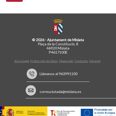
© 2026 - Ajuntament de Mislata
Plaça de la Constitució, 8
46920 Mislata
P4617100E
Aviso legal
Protección de datos
Mapa web
Contactar
Intranet
Llámanos al 963991100
correuciutada@mislata.es