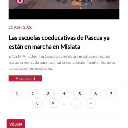
10 Abril 2026
Las escuelas coeducativas de Pascua ya
están en marcha en Mislata
El CEIP Amadeo Tortajada acoge esta iniciativa municipal
gratuita pensada para facilitar la conciliación familiar durante
las vacaciones escolares.
Actualidad
Paginación
Página
1
Página
2
Página
3
Página
4
Página
5
Página
6
Página
7
actual
Página
8
Página
9
…
Siguiente
›
Última
»
página
página
VOLVER