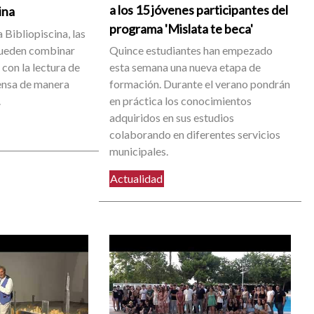
a los 15 jóvenes participantes del
cina
programa 'Mislata te beca'
 Bibliopiscina, las
pueden combinar
Quince estudiantes han empezado
con la lectura de
esta semana una nueva etapa de
rensa de manera
formación. Durante el verano pondrán
.
en práctica los conocimientos
adquiridos en sus estudios
colaborando en diferentes servicios
municipales.
Actualidad