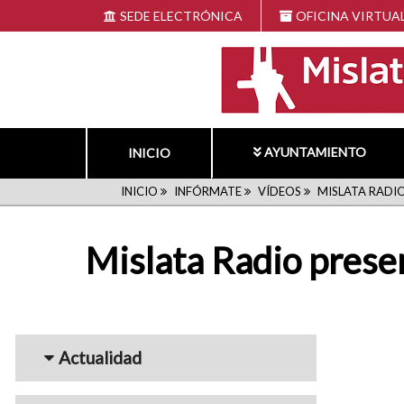
Pasar
SEDE ELECTRÓNICA
OFICINA VIRTUA
al
contenido
principal
AYUNTAMIENTO
INICIO
RUTA
INICIO
INFÓRMATE
VÍDEOS
MISLATA RADI
DE
Mislata Radio pres
NAVEGACIÓN
Menu_Videos
Actualidad