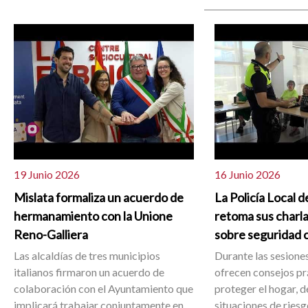
19 Junio 2026
16 Junio 2026
Mislata formaliza un acuerdo de
La Policía Local d
hermanamiento con la Unione
retoma sus charla
Reno-Galliera
sobre seguridad 
Las alcaldías de tres municipios
Durante las sesiones
italianos firmaron un acuerdo de
ofrecen consejos pr
colaboración con el Ayuntamiento que
proteger el hogar, d
implicará trabajar conjuntamente en
situaciones de ries