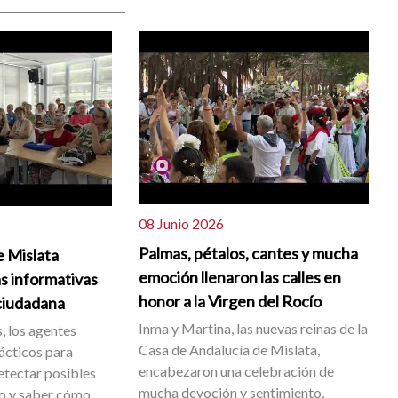
08 Junio 2026
Palmas, pétalos, cantes y mucha
e Mislata
emoción llenaron las calles en
s informativas
honor a la Virgen del Rocío
ciudadana
Inma y Martina, las nuevas reinas de la
, los agentes
Casa de Andalucía de Mislata,
ácticos para
encabezaron una celebración de
etectar posibles
mucha devoción y sentimiento,
go y saber cómo