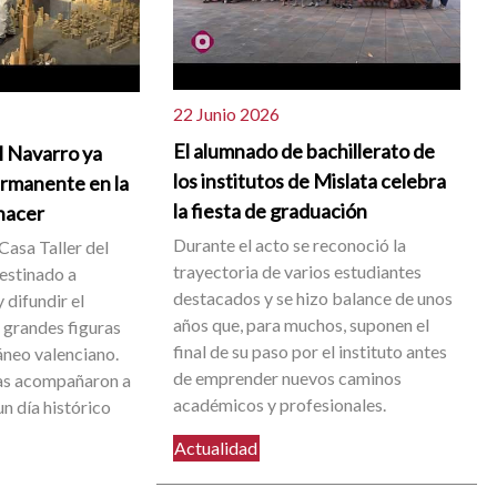
22 Junio 2026
El alumnado de bachillerato de
l Navarro ya
los institutos de Mislata celebra
ermanente en la
la fiesta de graduación
 nacer
Durante el acto se reconoció la
Casa Taller del
trayectoria de varios estudiantes
destinado a
destacados y se hizo balance de unos
 difundir el
años que, para muchos, suponen el
s grandes figuras
final de su paso por el instituto antes
neo valenciano.
de emprender nuevos caminos
as acompañaron a
académicos y profesionales.
n día histórico
Actualidad