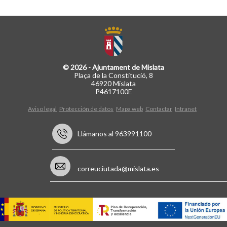
© 2026 - Ajuntament de Mislata
Plaça de la Constitució, 8
46920 Mislata
P4617100E
Aviso legal
Protección de datos
Mapa web
Contactar
Intranet
Llámanos al 963991100
correuciutada@mislata.es