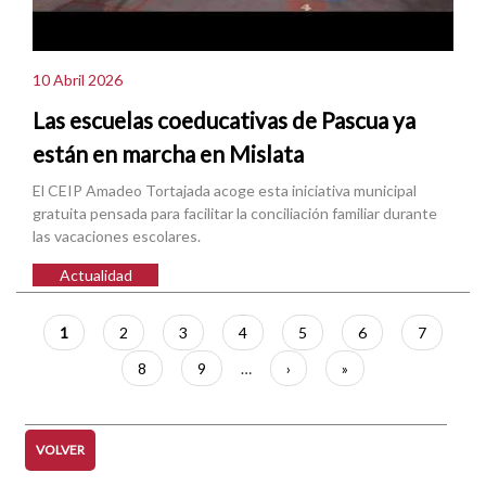
10 Abril 2026
Las escuelas coeducativas de Pascua ya
están en marcha en Mislata
El CEIP Amadeo Tortajada acoge esta iniciativa municipal
gratuita pensada para facilitar la conciliación familiar durante
las vacaciones escolares.
Actualidad
Paginación
Página
1
Página
2
Página
3
Página
4
Página
5
Página
6
Página
7
actual
Página
8
Página
9
…
Siguiente
›
Última
»
página
página
VOLVER