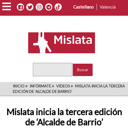
Pasar
Castellano
Valencià
al
contenido
principal
Buscar
RUTA
INICIO
INFÓRMATE
VÍDEOS
MISLATA INICIA LA TERCERA
EDICIÓN DE ‘ALCALDE DE BARRIO’
DE
NAVEGACIÓN
Mislata inicia la tercera edición
de ‘Alcalde de Barrio’