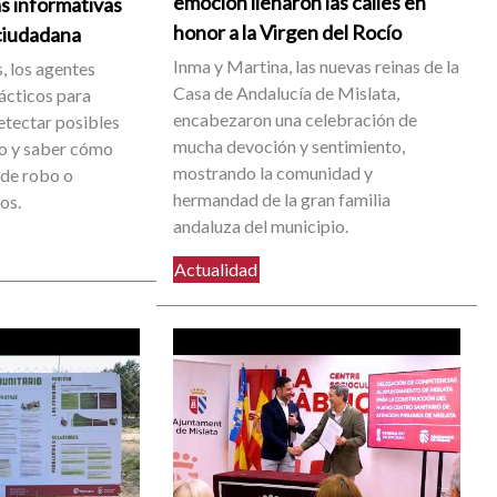
emoción llenaron las calles en
s informativas
honor a la Virgen del Rocío
ciudadana
Inma y Martina, las nuevas reinas de la
, los agentes
Casa de Andalucía de Mislata,
ácticos para
encabezaron una celebración de
etectar posibles
mucha devoción y sentimiento,
go y saber cómo
mostrando la comunidad y
 de robo o
hermandad de la gran familia
os.
andaluza del municipio.
Actualidad