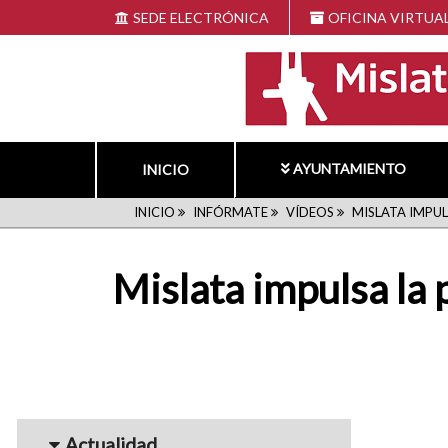
Pasar
SEDE ELECTRÓNICA
OFICINA VIRTUA
al
contenido
principal
AYUNTAMIENTO
INICIO
RUTA
INICIO
INFÓRMATE
VÍDEOS
MISLATA IMPUL
DE
Mislata impulsa la p
NAVEGACIÓN
Menu_Videos
Actualidad