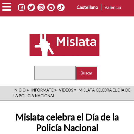
Pasar
Castellano
Valencià
al
contenido
principal
Buscar
RUTA
INICIO
INFÓRMATE
VÍDEOS
MISLATA CELEBRA EL DÍA DE
LA POLICÍA NACIONAL
DE
NAVEGACIÓN
Mislata celebra el Día de la
Policía Nacional