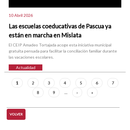
10 Abril 2026
Las escuelas coeducativas de Pascua ya
están en marcha en Mislata
El CEIP Amadeo Tortajada acoge esta iniciativa municipal
gratuita pensada para facilitar la conciliación familiar durante
las vacaciones escolares.
Actualidad
Paginación
Página
1
Página
2
Página
3
Página
4
Página
5
Página
6
Página
7
actual
Página
8
Página
9
…
Siguiente
›
Última
»
página
página
VOLVER