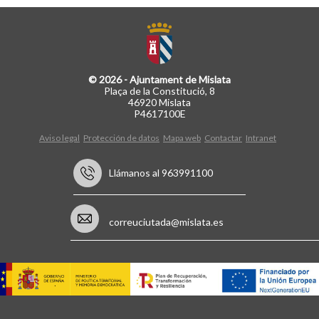
© 2026 - Ajuntament de Mislata
Plaça de la Constitució, 8
46920 Mislata
P4617100E
Aviso legal
Protección de datos
Mapa web
Contactar
Intranet
Llámanos al 963991100
correuciutada@mislata.es