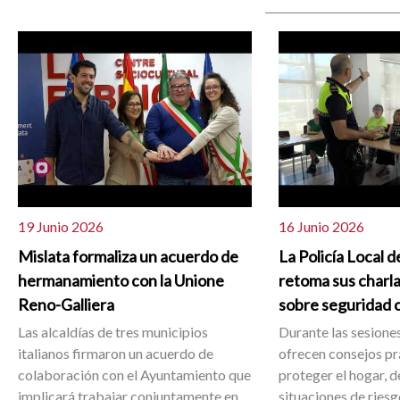
19 Junio 2026
16 Junio 2026
Mislata formaliza un acuerdo de
La Policía Local d
hermanamiento con la Unione
retoma sus charla
Reno-Galliera
sobre seguridad 
Las alcaldías de tres municipios
Durante las sesiones
italianos firmaron un acuerdo de
ofrecen consejos pr
colaboración con el Ayuntamiento que
proteger el hogar, d
implicará trabajar conjuntamente en
situaciones de ries