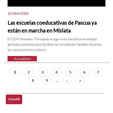
10 Abril 2026
Las escuelas coeducativas de Pascua ya
están en marcha en Mislata
El CEIP Amadeo Tortajada acoge esta iniciativa municipal
gratuita pensada para facilitar la conciliación familiar durante
las vacaciones escolares.
Actualidad
Paginación
Página
1
Página
2
Página
3
Página
4
Página
5
Página
6
Página
7
actual
Página
8
Página
9
…
Siguiente
›
Última
»
página
página
VOLVER