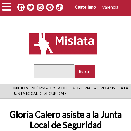
Pasar
Castellano
Valencià
al
contenido
principal
Buscar
RUTA
INICIO
INFÓRMATE
VÍDEOS
GLORIA CALERO ASISTE A LA
JUNTA LOCAL DE SEGURIDAD
DE
NAVEGACIÓN
Gloria Calero asiste a la Junta
Local de Seguridad