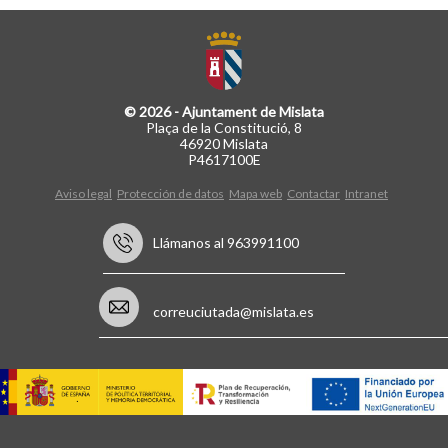
© 2026 - Ajuntament de Mislata
Plaça de la Constitució, 8
46920 Mislata
P4617100E
Aviso legal
Protección de datos
Mapa web
Contactar
Intranet
Llámanos al 963991100
correuciutada@mislata.es