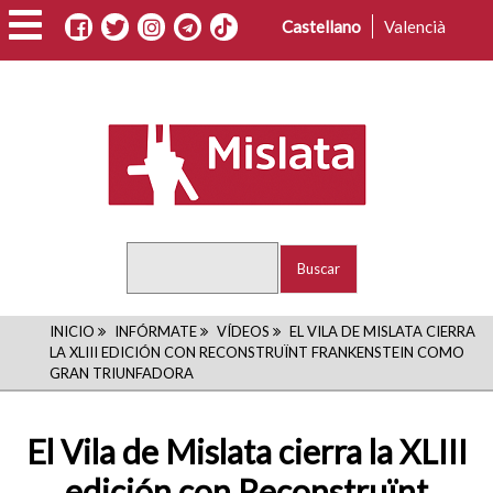
Pasar
Castellano
Valencià
al
contenido
principal
Buscar
RUTA
INICIO
INFÓRMATE
VÍDEOS
EL VILA DE MISLATA CIERRA
LA XLIII EDICIÓN CON RECONSTRUÏNT FRANKENSTEIN COMO
DE
GRAN TRIUNFADORA
NAVEGACIÓN
El Vila de Mislata cierra la XLIII
edición con Reconstruïnt