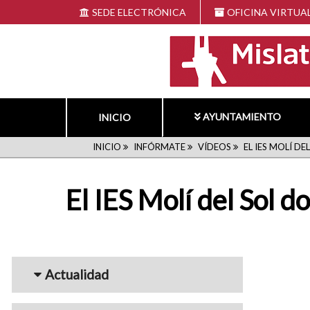
Pasar
SEDE ELECTRÓNICA
OFICINA VIRTUA
al
contenido
principal
AYUNTAMIENTO
INICIO
RUTA
INICIO
INFÓRMATE
VÍDEOS
EL IES MOLÍ D
DE
El IES Molí del Sol d
NAVEGACIÓN
Menu_Videos
Actualidad