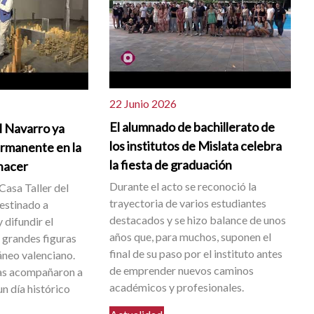
22 Junio 2026
El alumnado de bachillerato de
l Navarro ya
los institutos de Mislata celebra
ermanente en la
la fiesta de graduación
 nacer
Durante el acto se reconoció la
Casa Taller del
trayectoria de varios estudiantes
destinado a
destacados y se hizo balance de unos
 difundir el
años que, para muchos, suponen el
s grandes figuras
final de su paso por el instituto antes
neo valenciano.
de emprender nuevos caminos
as acompañaron a
académicos y profesionales.
n día histórico