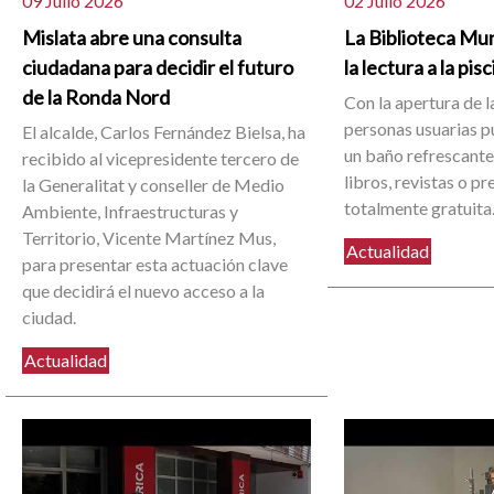
09 Julio 2026
02 Julio 2026
Mislata abre una consulta
La Biblioteca Mun
ciudadana para decidir el futuro
la lectura a la pis
de la Ronda Nord
Con la apertura de la
personas usuarias 
El alcalde, Carlos Fernández Bielsa, ha
un baño refrescante 
recibido al vicepresidente tercero de
libros, revistas o p
la Generalitat y conseller de Medio
totalmente gratuita
Ambiente, Infraestructuras y
Territorio, Vicente Martínez Mus,
Actualidad
para presentar esta actuación clave
que decidirá el nuevo acceso a la
ciudad.
Actualidad