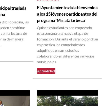
El Ayuntamiento da la bienvenida
icipal traslada
a los 15 jóvenes participantes del
cina
programa 'Mislata te beca'
 Bibliopiscina, las
pueden combinar
Quince estudiantes han empezado
con la lectura de
esta semana una nueva etapa de
rensa de manera
formación. Durante el verano pondrán
.
en práctica los conocimientos
adquiridos en sus estudios
colaborando en diferentes servicios
municipales.
Actualidad