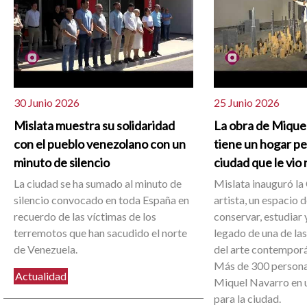
30 Junio 2026
25 Junio 2026
Mislata muestra su solidaridad
La obra de Mique
con el pueblo venezolano con un
tiene un hogar p
minuto de silencio
ciudad que le vio
La ciudad se ha sumado al minuto de
Mislata inauguró la 
silencio convocado en toda España en
artista, un espacio 
recuerdo de las víctimas de los
conservar, estudiar y
terremotos que han sacudido el norte
legado de una de la
de Venezuela.
del arte contemporá
Más de 300 person
Actualidad
Miquel Navarro en u
para la ciudad.