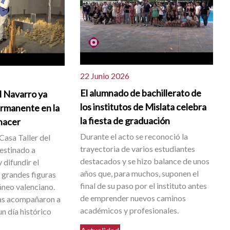
22 Junio 2026
El alumnado de bachillerato de
l Navarro ya
los institutos de Mislata celebra
ermanente en la
la fiesta de graduación
 nacer
Durante el acto se reconoció la
Casa Taller del
trayectoria de varios estudiantes
destinado a
destacados y se hizo balance de unos
 difundir el
años que, para muchos, suponen el
s grandes figuras
final de su paso por el instituto antes
neo valenciano.
de emprender nuevos caminos
as acompañaron a
académicos y profesionales.
n día histórico