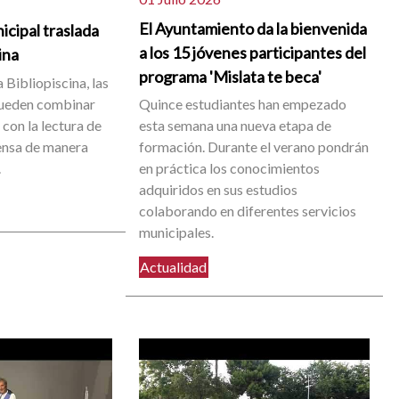
El Ayuntamiento da la bienvenida
icipal traslada
a los 15 jóvenes participantes del
cina
programa 'Mislata te beca'
 Bibliopiscina, las
pueden combinar
Quince estudiantes han empezado
con la lectura de
esta semana una nueva etapa de
rensa de manera
formación. Durante el verano pondrán
.
en práctica los conocimientos
adquiridos en sus estudios
colaborando en diferentes servicios
municipales.
Actualidad