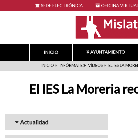
Pasar
SEDE ELECTRÓNICA
OFICINA VIRTUA
al
contenido
principal
AYUNTAMIENTO
INICIO
RUTA
INICIO
INFÓRMATE
VÍDEOS
EL IES LA MOR
DE
El IES La Moreria re
NAVEGACIÓN
Menu_Videos
Actualidad