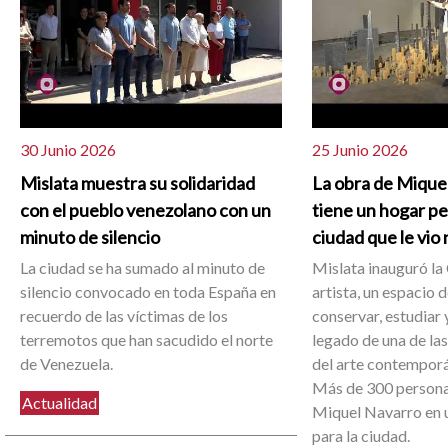
30 Junio 2026
25 Junio 2026
Mislata muestra su solidaridad
La obra de Mique
con el pueblo venezolano con un
tiene un hogar p
minuto de silencio
ciudad que le vio
La ciudad se ha sumado al minuto de
Mislata inauguró la 
silencio convocado en toda España en
artista, un espacio 
recuerdo de las víctimas de los
conservar, estudiar y
terremotos que han sacudido el norte
legado de una de la
de Venezuela.
del arte contemporá
Más de 300 person
Actualidad
Miquel Navarro en u
para la ciudad.