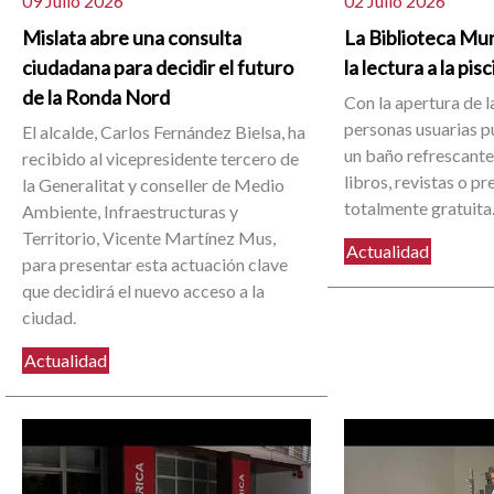
09 Julio 2026
02 Julio 2026
Mislata abre una consulta
La Biblioteca Mun
ciudadana para decidir el futuro
la lectura a la pis
de la Ronda Nord
Con la apertura de la
personas usuarias 
El alcalde, Carlos Fernández Bielsa, ha
un baño refrescante 
recibido al vicepresidente tercero de
libros, revistas o p
la Generalitat y conseller de Medio
totalmente gratuita
Ambiente, Infraestructuras y
Territorio, Vicente Martínez Mus,
Actualidad
para presentar esta actuación clave
que decidirá el nuevo acceso a la
ciudad.
Actualidad