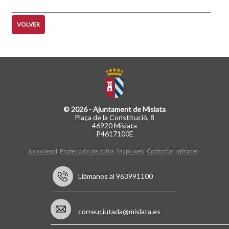
VOLVER
© 2026 - Ajuntament de Mislata
Plaça de la Constitució, 8
46920 Mislata
P4617100E
Aviso legal
Protección de datos
Mapa web
Contactar
Intranet
Llámanos al 963991100
correuciutada@mislata.es