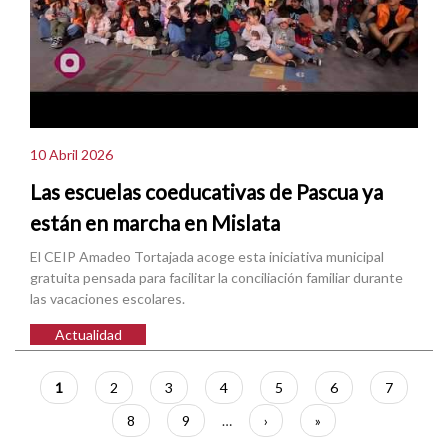
10 Abril 2026
Las escuelas coeducativas de Pascua ya
están en marcha en Mislata
El CEIP Amadeo Tortajada acoge esta iniciativa municipal
gratuita pensada para facilitar la conciliación familiar durante
las vacaciones escolares.
Actualidad
Paginación
Página
1
Página
2
Página
3
Página
4
Página
5
Página
6
Página
7
actual
Página
8
Página
9
…
Siguiente
›
Última
»
página
página