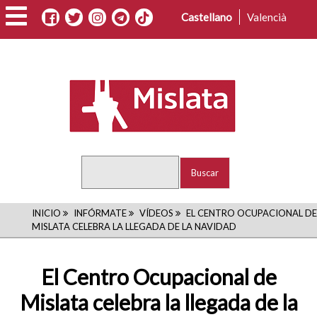
Pasar
Castellano
Valencià
al
contenido
principal
Buscar
RUTA
INICIO
INFÓRMATE
VÍDEOS
EL CENTRO OCUPACIONAL DE
MISLATA CELEBRA LA LLEGADA DE LA NAVIDAD
DE
NAVEGACIÓN
El Centro Ocupacional de
Mislata celebra la llegada de la