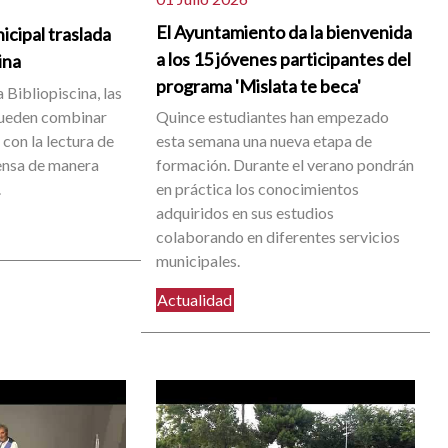
El Ayuntamiento da la bienvenida
icipal traslada
a los 15 jóvenes participantes del
cina
programa 'Mislata te beca'
 Bibliopiscina, las
pueden combinar
Quince estudiantes han empezado
con la lectura de
esta semana una nueva etapa de
rensa de manera
formación. Durante el verano pondrán
.
en práctica los conocimientos
adquiridos en sus estudios
colaborando en diferentes servicios
municipales.
Actualidad