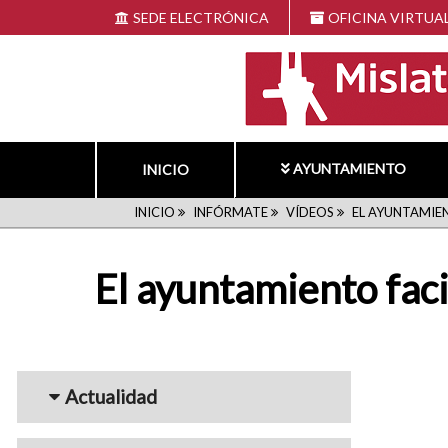
Pasar
SEDE ELECTRÓNICA
OFICINA VIRTUA
al
contenido
principal
AYUNTAMIENTO
INICIO
RUTA
INICIO
INFÓRMATE
VÍDEOS
EL AYUNTAMIEN
DE
El ayuntamiento faci
NAVEGACIÓN
Menu_Videos
Actualidad