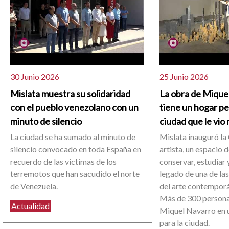
30 Junio 2026
25 Junio 2026
Mislata muestra su solidaridad
La obra de Mique
con el pueblo venezolano con un
tiene un hogar p
minuto de silencio
ciudad que le vio
La ciudad se ha sumado al minuto de
Mislata inauguró la 
silencio convocado en toda España en
artista, un espacio 
recuerdo de las víctimas de los
conservar, estudiar y
terremotos que han sacudido el norte
legado de una de la
de Venezuela.
del arte contemporá
Más de 300 person
Actualidad
Miquel Navarro en u
para la ciudad.