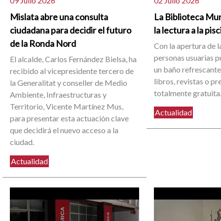
09 Julio 2026
02 Julio 2026
Mislata abre una consulta
La Biblioteca Mun
ciudadana para decidir el futuro
la lectura a la pis
de la Ronda Nord
Con la apertura de la
personas usuarias 
El alcalde, Carlos Fernández Bielsa, ha
un baño refrescante 
recibido al vicepresidente tercero de
libros, revistas o p
la Generalitat y conseller de Medio
totalmente gratuita
Ambiente, Infraestructuras y
Territorio, Vicente Martínez Mus,
Actualidad
para presentar esta actuación clave
que decidirá el nuevo acceso a la
ciudad.
Actualidad