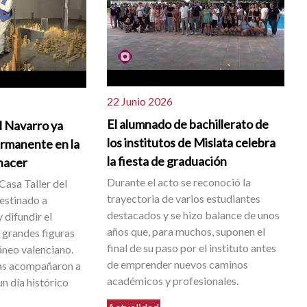
22 Junio 2026
El alumnado de bachillerato de
l Navarro ya
los institutos de Mislata celebra
ermanente en la
la fiesta de graduación
 nacer
Durante el acto se reconoció la
Casa Taller del
trayectoria de varios estudiantes
destinado a
destacados y se hizo balance de unos
 difundir el
años que, para muchos, suponen el
s grandes figuras
final de su paso por el instituto antes
neo valenciano.
de emprender nuevos caminos
as acompañaron a
académicos y profesionales.
n día histórico