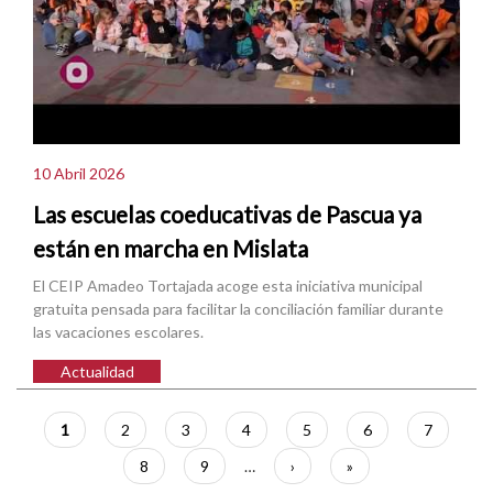
10 Abril 2026
Las escuelas coeducativas de Pascua ya
están en marcha en Mislata
El CEIP Amadeo Tortajada acoge esta iniciativa municipal
gratuita pensada para facilitar la conciliación familiar durante
las vacaciones escolares.
Actualidad
Paginación
Página
1
Página
2
Página
3
Página
4
Página
5
Página
6
Página
7
actual
Página
8
Página
9
…
Siguiente
›
Última
»
página
página