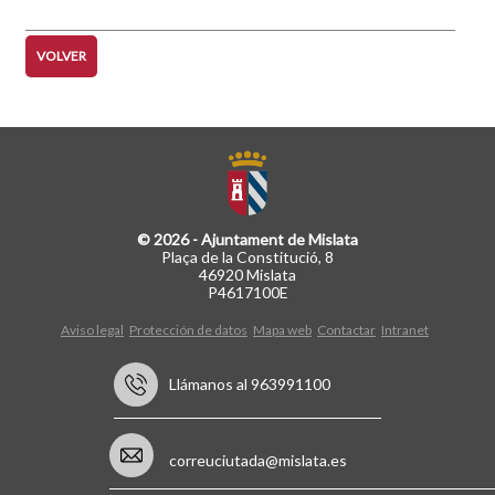
VOLVER
© 2026 - Ajuntament de Mislata
Plaça de la Constitució, 8
46920 Mislata
P4617100E
Aviso legal
Protección de datos
Mapa web
Contactar
Intranet
Llámanos al 963991100
correuciutada@mislata.es