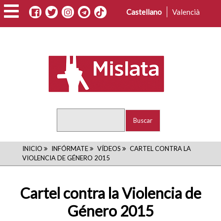
Pasar
Castellano
Valencià
al
contenido
principal
Buscar
RUTA
INICIO
INFÓRMATE
VÍDEOS
CARTEL CONTRA LA
VIOLENCIA DE GÉNERO 2015
DE
NAVEGACIÓN
Cartel contra la Violencia de
Género 2015