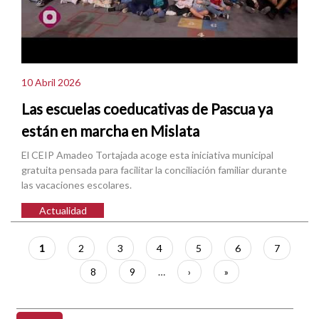
10 Abril 2026
Las escuelas coeducativas de Pascua ya
están en marcha en Mislata
El CEIP Amadeo Tortajada acoge esta iniciativa municipal
gratuita pensada para facilitar la conciliación familiar durante
las vacaciones escolares.
Actualidad
Paginación
Página
1
Página
2
Página
3
Página
4
Página
5
Página
6
Página
7
actual
Página
8
Página
9
…
Siguiente
›
Última
»
página
página