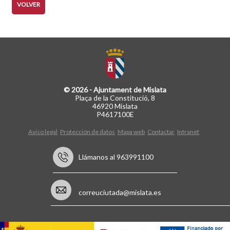
VOLVER
© 2026 - Ajuntament de Mislata
Plaça de la Constitució, 8
46920 Mislata
P4617100E
Aviso legal
Protección de datos
Mapa web
Contactar
Intranet
Llámanos al 963991100
correuciutada@mislata.es