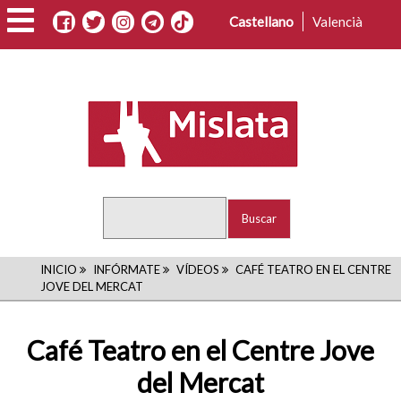
Pasar
Castellano
Valencià
al
contenido
principal
Buscar
RUTA
INICIO
INFÓRMATE
VÍDEOS
CAFÉ TEATRO EN EL CENTRE
JOVE DEL MERCAT
DE
NAVEGACIÓN
Café Teatro en el Centre Jove
del Mercat