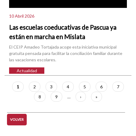
10 Abril 2026
Las escuelas coeducativas de Pascua ya
están en marcha en Mislata
El CEIP Amadeo Tortajada acoge esta iniciativa municipal
gratuita pensada para facilitar la conciliación familiar durante
las vacaciones escolares.
Actualidad
Paginación
Página
1
Página
2
Página
3
Página
4
Página
5
Página
6
Página
7
actual
Página
8
Página
9
…
Siguiente
›
Última
»
página
página
VOLVER