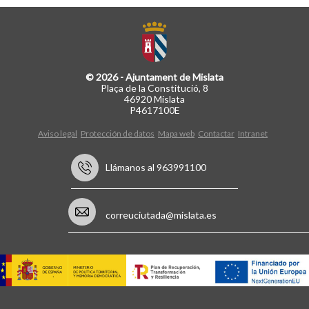
© 2026 - Ajuntament de Mislata
Plaça de la Constitució, 8
46920 Mislata
P4617100E
Aviso legal
Protección de datos
Mapa web
Contactar
Intranet
Llámanos al 963991100
correuciutada@mislata.es