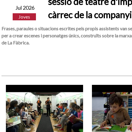
sessió de teatre d'imp
Jul 2026
càrrec de la companyi
Joves
Frases, paraules o situacions escrites pels propis assistents van s
per a crear escenes i personatges únics, construïts sobre la marxa 
de La Fàbrica.