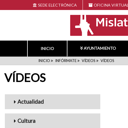
Pasar
SEDE ELECTRÓNICA
OFICINA VIRTUA
al
contenido
principal
AYUNTAMIENTO
INICIO
RUTA
INICIO
INFÓRMATE
VÍDEOS
VÍDEOS
VÍDEOS
DE
NAVEGACIÓN
Menu_Videos
Actualidad
Cultura