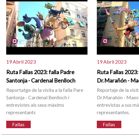
19 Abril 2023
19 Abril 2023
Ruta Fallas 2023: falla Padre
Ruta Fallas 2023:
Santonja - Cardenal Benlloch
Dr.Marañón - Ma
Reportatge de la visita a la falla Pare
Reportaje de la visita
Santonja - Cardenal Benlloch i
Dr.Marañón - Maest
entrevistes als seus màxims
entrevistas a sus m
representants
representantes.
Fallas
Fallas