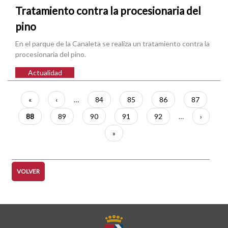
Tratamiento contra la procesionaria del
pino
En el parque de la Canaleta se realiza un tratamiento contra la
procesionaria del pino.
Actualidad
Paginación
Primera
«
Página
‹
…
Página
84
Página
85
Página
86
Página
87
página
anterior
Página
88
Página
89
Página
90
Página
91
Página
92
…
Siguient
›
actual
página
Última
»
página
VOLVER