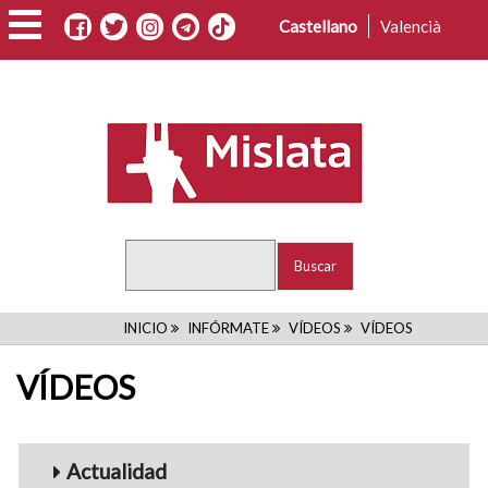
Pasar
Castellano
Valencià
al
contenido
principal
Buscar
RUTA
INICIO
INFÓRMATE
VÍDEOS
VÍDEOS
DE
VÍDEOS
NAVEGACIÓN
Menu_Videos
Actualidad