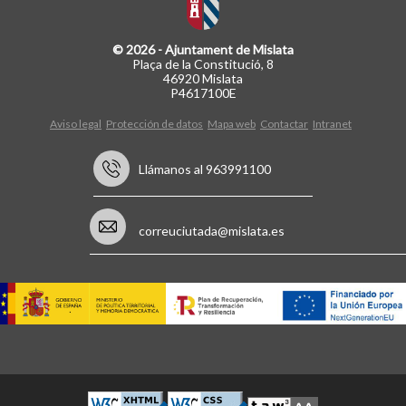
© 2026 - Ajuntament de Mislata
Plaça de la Constitució, 8
46920 Mislata
P4617100E
Aviso legal
Protección de datos
Mapa web
Contactar
Intranet
Llámanos al 963991100
correuciutada@mislata.es