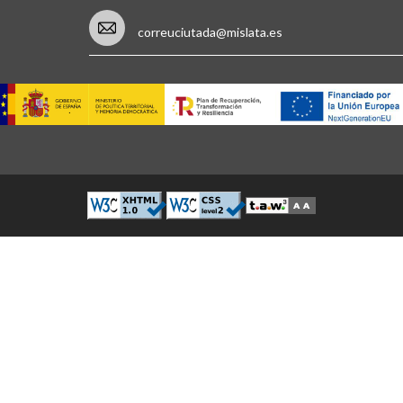
correuciutada@mislata.es