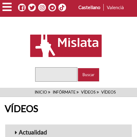
Pasar
Castellano
Valencià
al
contenido
principal
Buscar
RUTA
INICIO
INFÓRMATE
VÍDEOS
VÍDEOS
DE
VÍDEOS
NAVEGACIÓN
Menu_Videos
Actualidad