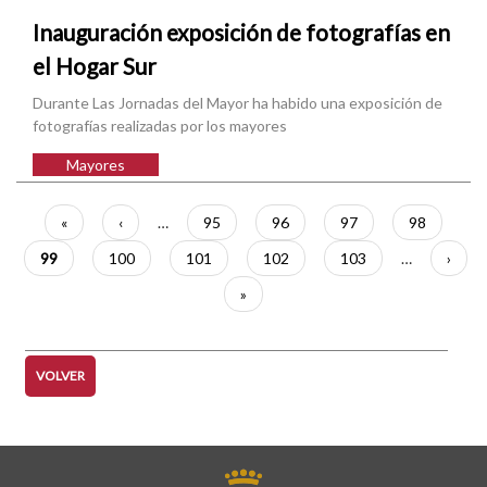
Inauguración exposición de fotografías en
el Hogar Sur
Durante Las Jornadas del Mayor ha habido una exposición de
fotografías realizadas por los mayores
Mayores
Paginación
Primera
«
Página
‹
…
Página
95
Página
96
Página
97
Página
98
página
anterior
Página
99
Página
100
Página
101
Página
102
Página
103
…
Sigui
›
actual
págin
Última
»
página
VOLVER