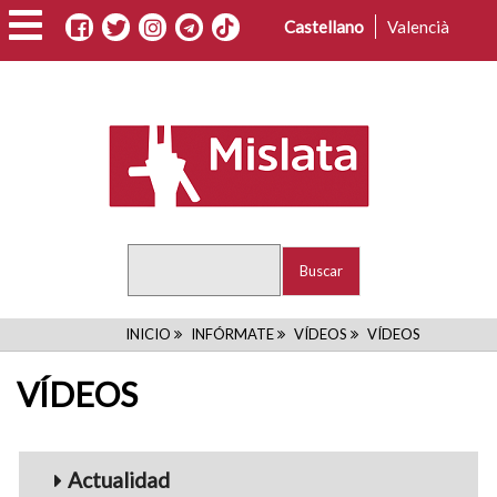
Pasar
Castellano
Valencià
al
contenido
principal
Buscar
RUTA
INICIO
INFÓRMATE
VÍDEOS
VÍDEOS
DE
VÍDEOS
NAVEGACIÓN
Menu_Videos
Actualidad