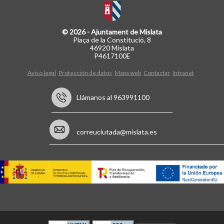
© 2026 - Ajuntament de Mislata
Plaça de la Constitució, 8
46920 Mislata
P4617100E
Aviso legal
Protección de datos
Mapa web
Contactar
Intranet
Llámanos al 963991100
correuciutada@mislata.es