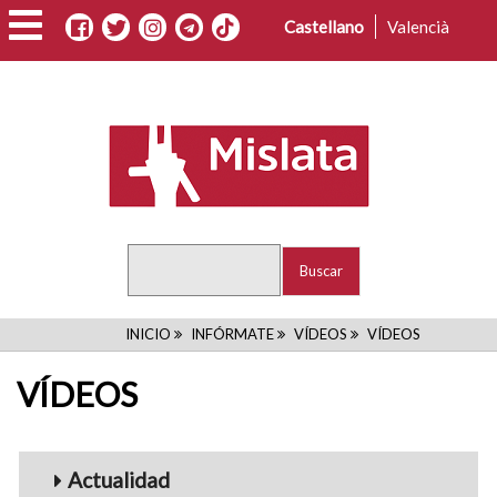
Pasar
Castellano
Valencià
al
contenido
principal
Buscar
RUTA
INICIO
INFÓRMATE
VÍDEOS
VÍDEOS
DE
VÍDEOS
NAVEGACIÓN
Menu_Videos
Actualidad