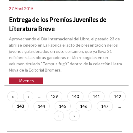
27 Abril 2015
Entrega de los Premios Juveniles de
Literatura Breve
Aprovechando el Día Internacional del Libro, el pasado 23 de
abril se celebró en La Fábrica el acto de presentación de los
jóvenes galardonados en este certamen, que ya lleva 21
ediciones. Las obras ganadoras están recogidas en un
volumen titulado "Tempus fugit" dentro de la colección Lletra
Nova de la Editorial Bromera.
Jóvenes
Paginación
Primera
«
Página
‹
…
Página
139
Página
140
Página
141
Página
142
página
anterior
Página
143
Página
144
Página
145
Página
146
Página
147
…
actual
Siguiente
›
Última
»
página
página