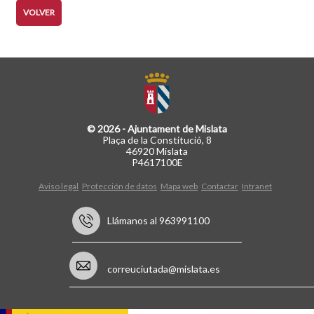
VOLVER
© 2026 - Ajuntament de Mislata
Plaça de la Constitució, 8
46920 Mislata
P4617100E
Aviso legal
Protección de datos
Mapa web
Contactar
Intranet
Llámanos al 963991100
correuciutada@mislata.es