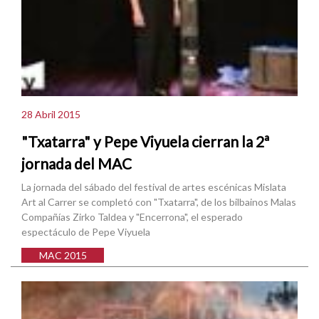
28 Abril 2015
"Txatarra" y Pepe Viyuela cierran la 2ª
jornada del MAC
La jornada del sábado del festival de artes escénicas Mislata
Art al Carrer se completó con "Txatarra", de los bilbainos Malas
Compañías Zirko Taldea y "Encerrona", el esperado
espectáculo de Pepe Viyuela
MAC 2015