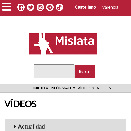
Pasar
Castellano
Valencià
al
contenido
principal
Buscar
RUTA
INICIO
INFÓRMATE
VÍDEOS
VÍDEOS
DE
VÍDEOS
NAVEGACIÓN
Menu_Videos
Actualidad