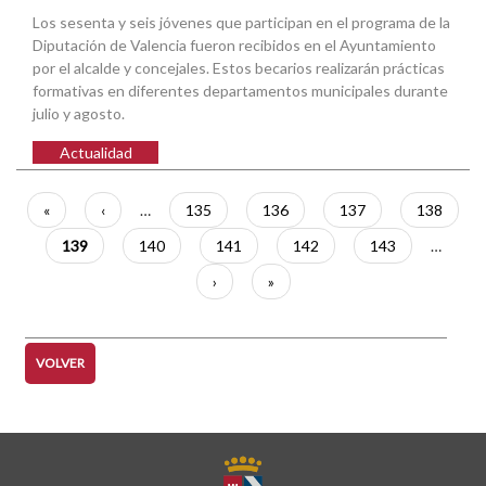
Los sesenta y seis jóvenes que participan en el programa de la
Diputación de Valencia fueron recibidos en el Ayuntamiento
por el alcalde y concejales. Estos becarios realizarán prácticas
formativas en diferentes departamentos municipales durante
julio y agosto.
Actualidad
Paginación
Primera
«
Página
‹
…
Página
135
Página
136
Página
137
Página
138
página
anterior
Página
139
Página
140
Página
141
Página
142
Página
143
…
actual
Siguiente
›
Última
»
página
página
VOLVER