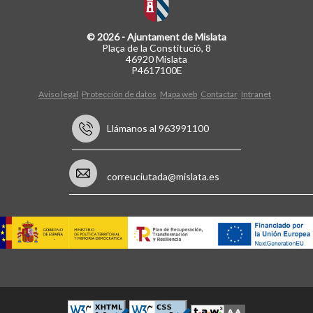
© 2026 - Ajuntament de Mislata
Plaça de la Constitució, 8
46920 Mislata
P4617100E
Aviso legal
Protección de datos
Mapa web
Contactar
Intranet
Llámanos al 963991100
correuciutada@mislata.es