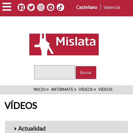
Pasar
Castellano
Valencià
al
contenido
principal
Buscar
RUTA
INICIO
INFÓRMATE
VÍDEOS
VÍDEOS
DE
VÍDEOS
NAVEGACIÓN
Menu_Videos
Actualidad