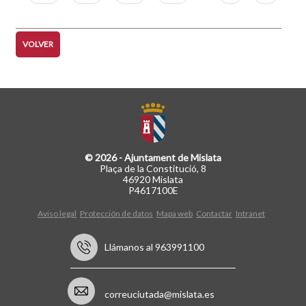
página
página
VOLVER
© 2026 - Ajuntament de Mislata
Plaça de la Constitució, 8
46920 Mislata
P4617100E
Aviso legal
Protección de datos
Mapa web
Contactar
Intranet
Llámanos al 963991100
correuciutada@mislata.es