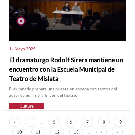
14 Mayo 2025
El dramaturgo Rodolf Sirera mantiene un
encuentro con la Escuela Municipal de
Teatro de Mislata
El alumnado prepara una puesta en escena con textos del
autor como 'Trio' y 'El verí del teatre'.
Cultura
Paginación
Primera
«
Página
‹
…
Página
5
Página
6
Página
7
Página
8
Página
9
página
anterior
actual
Página
10
Página
11
Página
12
Página
13
…
Siguiente
›
Última
»